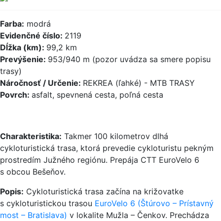
Farba:
modrá
Evidenčné číslo:
2119
Dĺžka (km):
99,2 km
Prevýšenie:
953/940 m (pozor uvádza sa smere popisu
trasy)
Náročnosť / Určenie:
REKREA (ľahké) - MTB TRASY
Povrch:
asfalt, spevnená cesta, poľná cesta
Charakteristika:
Takmer 100 kilometrov dlhá
cykloturistická trasa, ktorá prevedie cykloturistu pekným
prostredím Južného regiónu. Prepája CTT EuroVelo 6
s obcou Bešeňov.
Popis:
Cykloturistická trasa začína na križovatke
s cykloturistickou trasou
EuroVelo 6 (Štúrovo – Prístavný
most – Bratislava)
v lokalite Mužla – Čenkov. Prechádza