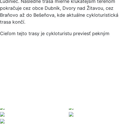
Ludiniec. Následne trasa mierne kľukatejším terénom
pokračuje cez obce Dubník, Dvory nad Žitavou, cez
Braňovo až do Bešeňova, kde aktuálne cykloturistická
trasa končí.
Cieľom tejto trasy je cykloturistu previesť pekným
prostredím južného regiónu, predstaviť pomerne rovinatý
terén, krásne polia, obce a výhľady.
Trasa je určená pre
MTB bicykle, pričom jej náročnosť je určená stupňom
REKREA a teda sa jedná o ľahkú trasu.
Na trase sa
nachádza viacero možností na oddych, či občerstvenie.