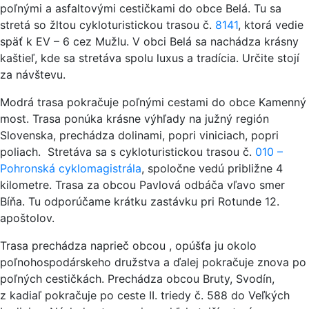
poľnými a asfaltovými cestičkami do obce Belá. Tu sa
stretá so žltou cykloturistickou trasou č.
8141
, ktorá vedie
späť k EV – 6 cez Mužlu. V obci Belá sa nachádza krásny
kaštieľ, kde sa stretáva spolu luxus a tradícia. Určite stojí
za návštevu.
Modrá trasa pokračuje poľnými cestami do obce Kamenný
most. Trasa ponúka krásne výhľady na južný región
Slovenska, prechádza dolinami, popri viniciach, popri
poliach. Stretáva sa s cykloturistickou trasou č.
010 –
Pohronská cyklomagistrála
, spoločne vedú približne 4
kilometre. Trasa za obcou Pavlová odbáča vľavo smer
Bíňa. Tu odporúčame krátku zastávku pri Rotunde 12.
apoštolov.
Trasa prechádza naprieč obcou , opúšťa ju okolo
poľnohospodárskeho družstva a ďalej pokračuje znova po
poľných cestičkách. Prechádza obcou Bruty, Svodín,
z kadiaľ pokračuje po ceste II. triedy č. 588 do Veľkých