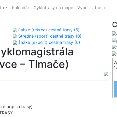
nfo
Kalendár
Cyklotrasy na mape
Vyber si trasu
C
Ľahké (rekrea) cestné trasy (6)
Stredné (sport) cestné trasy (0)
Ťažké (expert) cestné trasy (0)
yklomagistrála
ovce – Tlmače)
re popisu trasy)
 TRASY