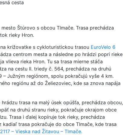
lesná cesta
a mesto Štúrovo s obcou Tlmače. Trasa prechádza
tok rieky Hron.
 na križovatke s cykloturistickou trasou
EuroVelo 6
ádza centrom mesta a následne po hrádzi popri rieke
a vlieva rieka Hron. Tu sa trasa mierne stáča
za na cestu II. triedy č. 564, prechádza na druhú
19 – Južným regiónom, spolu pokračujú vyše 4 km.
ého regiónu až do Želiezoviec, kde sa znova napája
 hrádzu trasa na malý úsek opúšťa, prechádza obcou,
e opäť na druhú stranu rieky, pokračuje okrajom obce
u. Trasa i ďalej kopíruje tok rieky, prechádza
 kadiaľ trasa pokračuje do obce Tlmače, kde trasa
2117 – Vieska nad Žitavou – Tlmače.