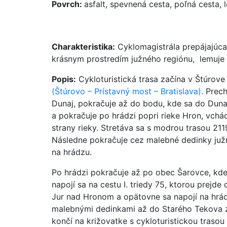
Povrch:
asfalt, spevnená cesta, poľná cesta, 
Charakteristika:
Cyklomagistrála prepájajúc
krásnym prostredím južného regiónu, lemuje 
Popis:
Cykloturistická trasa začína v Štúrove
(Štúrovo – Prístavný most – Bratislava).
Prech
Dunaj, pokračuje až do bodu, kde sa do Dunaj
a pokračuje po hrádzi popri rieke Hron, vchád
strany rieky. Stretáva sa s modrou trasou 21
Následne pokračuje cez malebné dedinky južn
na hrádzu.
Po hrádzi pokračuje až po obec Šarovce, kde
napojí sa na cestu I. triedy 75, ktorou prejd
Jur nad Hronom a opätovne sa napojí na hrádz
malebnými dedinkami až do Starého Tekova z
končí na križovatke s cykloturistickou trasou