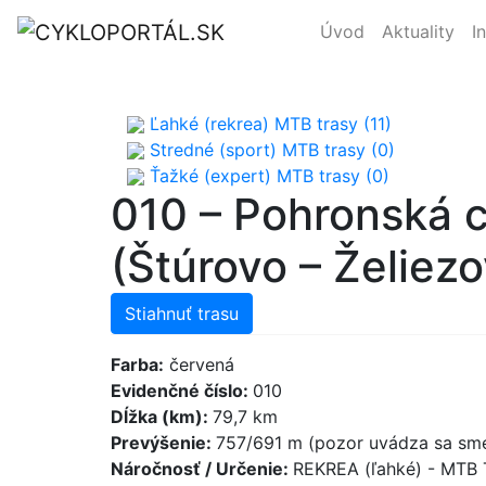
Úvod
Aktuality
I
Ľahké (rekrea) MTB trasy (11)
Stredné (sport) MTB trasy (0)
Ťažké (expert) MTB trasy (0)
010 – Pohronská c
(Štúrovo – Želiez
Stiahnuť trasu
Farba:
červená
Evidenčné číslo:
010
Dĺžka (km):
79,7 km
Prevýšenie:
757/691 m (pozor uvádza sa sme
Náročnosť / Určenie:
REKREA (ľahké) - MTB