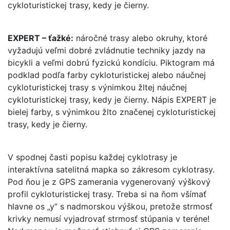
cykloturistickej trasy, kedy je čierny.
EXPERT – ťažké:
náročné trasy alebo okruhy, ktoré
vyžadujú veľmi dobré zvládnutie techniky jazdy na
bicykli a veľmi dobrú fyzickú kondíciu. Piktogram má
podklad podľa farby cykloturistickej alebo náučnej
cykloturistickej trasy s výnimkou žltej náučnej
cykloturistickej trasy, kedy je čierny. Nápis EXPERT je
bielej farby, s výnimkou žlto značenej cykloturistickej
trasy, kedy je čierny.
V spodnej časti popisu každej cyklotrasy je
interaktívna satelitná mapka so zákresom cyklotrasy.
Pod ňou je z GPS zamerania vygenerovaný výškový
profil cykloturistickej trasy. Treba si na ňom všímať
hlavne os „y“ s nadmorskou výškou, pretože strmosť
krivky nemusí vyjadrovať strmosť stúpania v teréne!