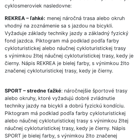
cyklosmeroviek nasledovne:
REKREA – ľahké:
menej náročná trasa alebo okruh
vhodný na zoznámenie sa s jazdou na bicykli.
Vyžaduje základy techniky jazdy a základný fyzický
fond jazdca. Piktogram má podklad podľa farby
cykloturistickej alebo náučnej cykloturistickej trasy
s výnimkou žltej náučnej cykloturistickej trasy, kedy je
čierny. Nápis REKREA je bielej farby, s výnimkou žlto
značenej cykloturistickej trasy, kedy je čierny.
SPORT – stredne ťažké
: náročnejšie športové trasy
alebo okruhy, ktoré vyžadujú dobré zvládnutie
techniky jazdy na bicykli a dobrú fyzickú kondíciu.
Piktogram má podklad podľa farby cykloturistickej
alebo náučnej cykloturistickej trasy s výnimkou žltej
náučnej cykloturistickej trasy, kedy je čierny. Nápis
SPORT je bielej farby, s výnimkou žlto značenej