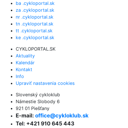
ba .cykloportal.sk
za .cykloportal.sk
nr .cykloportal.sk
tn .cykloportal.sk
tt .cykloportal.sk
ke .cykloportal.sk
CYKLOPORTAL.SK
Aktuality
Kalendár
Kontakt
Info
Upraviť nastavenia cookies
Slovenský cykloklub
Námestie Slobody 6
921 01 Piešťany
E-mail:
office@cykloklub.sk
Tel: +421 910 645 443