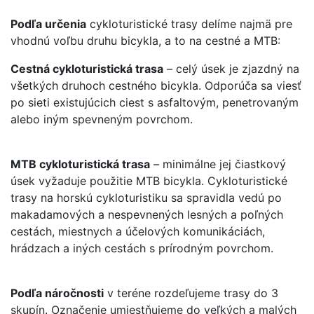
Podľa určenia
cykloturistické trasy delíme najmä pre
vhodnú voľbu druhu bicykla, a to na cestné a MTB:
Cestná cykloturistická trasa
– celý úsek je zjazdný na
všetkých druhoch cestného bicykla. Odporúča sa viesť
po sieti existujúcich ciest s asfaltovým, penetrovaným
alebo iným spevneným povrchom.
MTB cykloturistická trasa
– minimálne jej čiastkový
úsek vyžaduje použitie MTB bicykla. Cykloturistické
trasy na horskú cykloturistiku sa spravidla vedú po
makadamových a nespevnených lesných a poľných
cestách, miestnych a účelových komunikáciách,
hrádzach a iných cestách s prírodným povrchom.
Podľa náročnosti
v teréne rozdeľujeme trasy do 3
skupín. Označenie umiestňujeme do veľkých a malých