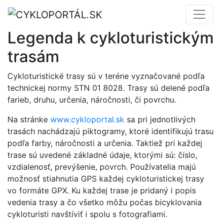
Legenda k cykloturistickým
trasám
Cykloturistické trasy sú v teréne vyznačované podľa
technickej normy STN 01 8028. Trasy sú delené podľa
farieb, druhu, určenia, náročnosti, či povrchu.
Na stránke
www.cykloportal.sk
sa pri jednotlivých
trasách nachádzajú piktogramy, ktoré identifikujú trasu
podľa farby, náročnosti a určenia. Taktiež pri každej
trase sú uvedené základné údaje, ktorými sú: číslo,
vzdialenosť, prevýšenie, povrch. Používatelia majú
možnosť stiahnutia GPS každej cykloturistickej trasy
vo formáte GPX. Ku každej trase je pridaný i popis
vedenia trasy a čo všetko môžu počas bicyklovania
cykloturisti navštíviť i spolu s fotografiami.