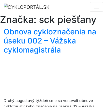
Značka:
sck piešťany
Obnova cykloznačenia na
úseku 002 – Vážska
cyklomagistrála
Druhý augustový týždeň sme sa venovali obnove
cykloturistického značenia na úseku 002 – Vážska