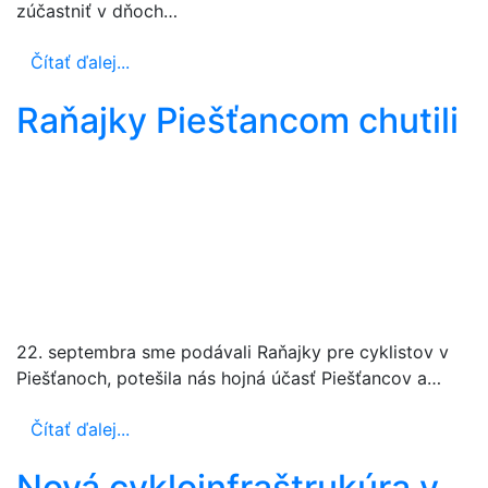
zúčastniť v dňoch…
Čítať ďalej...
Raňajky Piešťancom chutili
22. septembra sme podávali Raňajky pre cyklistov v
Piešťanoch, potešila nás hojná účasť Piešťancov a…
Čítať ďalej...
Nová cykloinfraštrukúra v