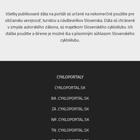
Všetky publikované dáta na portáli sú určené na nekomerčné použitie pre
občiansku verejnosť, turistov a návštevníkov Slovenska. Dáta sú chránené
v zmysle autorského zákona, sú majetkom Slovenského cykloklubu. Ich
ďalšie použitie a šírenie je možné iba s písomným súhlasom Slovenského
cykloklubu.
CYKLOPORTALY
CYKLOPORTAL.SK
BA .CYKLOPORTAL.SK
ZA .CYKLOPORTAL.SK
NR .CYKLOPORTAL.SK
TN .CYKLOPORTAL.SK