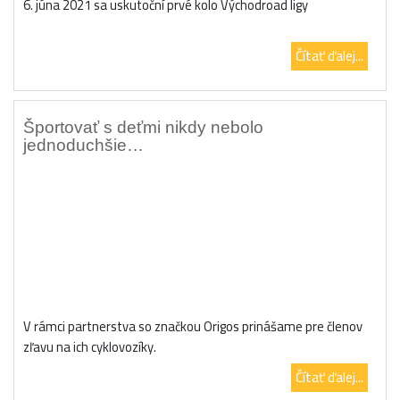
6. júna 2021 sa uskutoční prvé kolo Východroad ligy
Čítať ďalej...
Športovať s deťmi nikdy nebolo
jednoduchšie…
V rámci partnerstva so značkou Origos prinášame pre členov
zľavu na ich cyklovozíky.
Čítať ďalej...