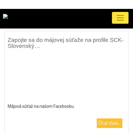
Autor
Afinode, s.r.o.
Zapojte sa do májovej súťaže na profile SCK-
Slovenský…
Májová súťaž na našom Facebooku.
Čítať ďalej...