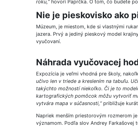
roku,“
hovorí Paprčka. O tom, čo budete poč
Nie je pieskovisko ako 
Múzeum, je miestom, kde si vlastnými rukami
jazera. Prvý a jediný pieskový model krajin
vyučovaní.
Náhrada vyučovacej hod
Expozícia je veľmi vhodná pre školy, nakoľk
učivo len v triede a kreslením na tabuľu. U
takýchto možností niekoľko. Či je to model
kartografických pomôcok môžu vytvoriť map
vytvára mapa v súčasnosti,“
približuje ku
Napriek menším priestorovým rozmerom je t
významom. Podľa slov Andrey Farkašovej tu