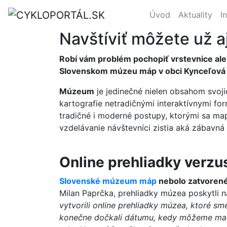
Úvod
Aktuality
I
Navštíviť môžete už a
Robí vám problém pochopiť vrstevnice aleb
Slovenskom múzeu máp v obci Kynceľová pr
Múzeum
je jedinečné nielen obsahom svoji
kartografie netradičnými interaktívnymi f
tradičné i moderné postupy, ktorými sa ma
vzdelávanie návštevníci zistia aká zábavná
Online prehliadky verz
Slovenské múzeum máp
nebolo zatvorené
Milan Paprčka, prehliadky múzea poskytli 
vytvorili online prehliadky múzea, ktoré sme
konečne dočkali dátumu, kedy môžeme mať 