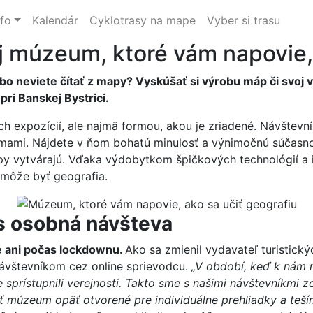
nfo
Kalendár
Cyklotrasy na mape
Vyber si trasu
j múzeum, ktoré vám napovie, 
o neviete čítať z mapy? Vyskúšať si výrobu máp či svoj vl
i Banskej Bystrici.
ch expozícií, ale najmä formou, akou je zriadené. Návštev
ormami. Nájdete v ňom bohatú minulosť a výnimočnú súčasno
py vytvárajú. Vďaka výdobytkom špičkových technológií a
 môže byť geografia.
us osobná návšteva
 ani počas lockdownu.
Ako sa zmienil vydavateľ turistick
návštevníkom cez online sprievodcu.
„V období, keď k nám n
 sprístupnili verejnosti. Takto sme s našimi návštevníkmi zo
múzeum opäť otvorené pre individuálne prehliadky a teší