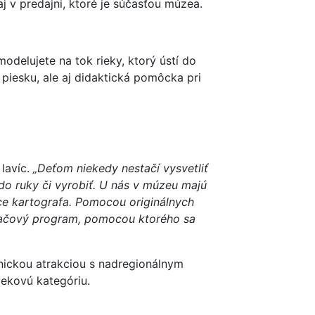
 v predajni, ktoré je súčasťou múzea.
odelujete na tok rieky, ktorý ústí do
 piesku, ale aj didaktická pomôcka pri
 lavíc.
„Deťom niekedy nestačí vysvetliť
 do ruky či vyrobiť. U nás v múzeu majú
áce kartografa. Pomocou originálnych
ítačový program, pomocou ktorého sa
nickou atrakciou s nadregionálnym
vekovú kategóriu.