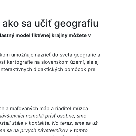
cykloportal.sk
ako sa učiť geografiu
astný model fiktívnej krajiny môžete v
níkom umožňuje nazrieť do sveta geografie a
sť kartografie na slovenskom území, ale aj
 interaktívnych didaktických pomôcok pre
ých a maľovaných máp a riaditeľ múzea
ávštevníci nemohli prísť osobne, sme
stali stále v kontakte. No teraz, sme sa už
me sa na prvých návštevníkov v tomto