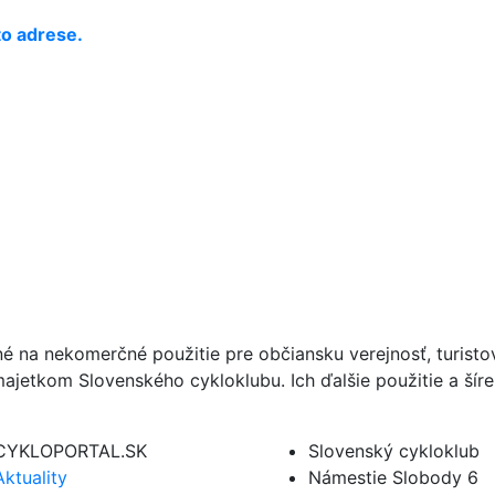
to adrese.
né na nekomerčné použitie pre občiansku verejnosť, turist
ajetkom Slovenského cykloklubu. Ich ďalšie použitie a ší
CYKLOPORTAL.SK
Slovenský cykloklub
Aktuality
Námestie Slobody 6