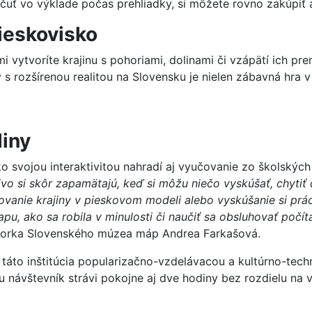
uť vo výklade počas prehliadky, si môžete rovno zakúpiť aj
pieskovisko
 vytvoríte krajinu s pohoriami, dolinami či vzápätí ich prem
y s rozšírenou realitou na Slovensku je nielen zábavná hra v
iny
o svojou interaktivitou nahradí aj vyučovanie zo školských
čivo si skôr zapamätajú, keď si môžu niečo vyskúšať, chytiť
ovanie krajiny v pieskovom modeli alebo vyskúšanie si pr
u, ako sa robila v minulosti či naučiť sa obsluhovať poč
rátorka Slovenského múzea máp Andrea Farkašová.
áto inštitúcia popularizačno-vzdelávacou a kultúrno-tech
 návštevník strávi pokojne aj dve hodiny bez rozdielu na 