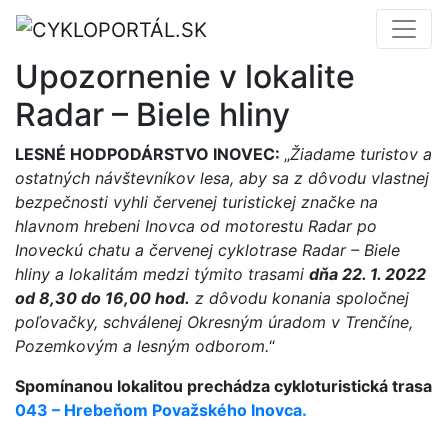
Upozornenie v lokalite
Radar – Biele hliny
LESNÉ HODPODÁRSTVO INOVEC:
„
Žiadame turistov a
ostatných návštevníkov lesa, aby sa z dôvodu vlastnej
bezpečnosti vyhli červenej turistickej značke na
hlavnom hrebeni Inovca od motorestu Radar po
Inoveckú chatu a červenej cyklotrase Radar – Biele
hliny a lokalitám medzi týmito trasami
dňa 22. 1. 2022
od 8,30 do 16,00 hod.
z dôvodu konania spoločnej
poľovačky, schválenej Okresným úradom v Trenčíne,
Pozemkovým a lesným odborom.
“
Spomínanou lokalitou prechádza cykloturistická trasa
043 – Hrebeňom Považského Inovca.