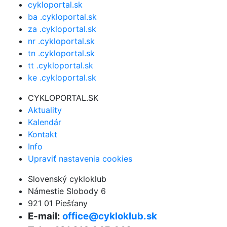
cykloportal.sk
ba .cykloportal.sk
za .cykloportal.sk
nr .cykloportal.sk
tn .cykloportal.sk
tt .cykloportal.sk
ke .cykloportal.sk
CYKLOPORTAL.SK
Aktuality
Kalendár
Kontakt
Info
Upraviť nastavenia cookies
Slovenský cykloklub
Námestie Slobody 6
921 01 Piešťany
E-mail:
office@cykloklub.sk