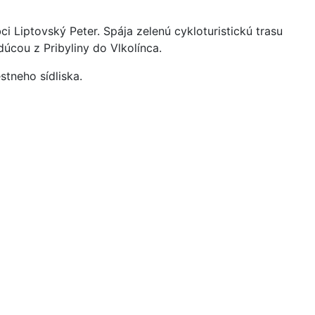
i Liptovský Peter. Spája zelenú cykloturistickú trasu
úcou z Pribyliny do Vlkolínca.
stneho sídliska.