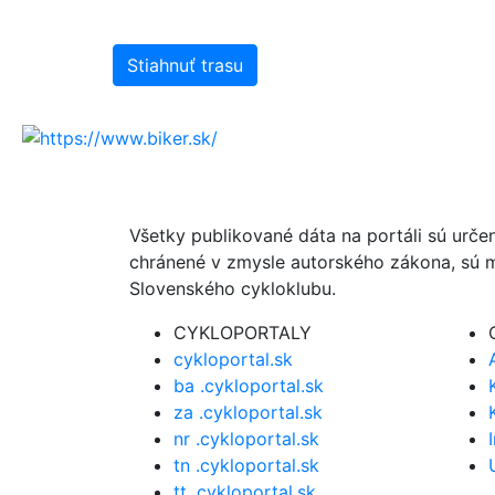
Stiahnuť trasu
Všetky publikované dáta na portáli sú urče
chránené v zmysle autorského zákona, sú m
Slovenského cykloklubu.
CYKLOPORTALY
cykloportal.sk
ba .cykloportal.sk
za .cykloportal.sk
nr .cykloportal.sk
tn .cykloportal.sk
tt .cykloportal.sk