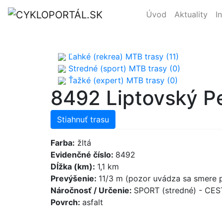
Úvod
Aktuality
I
Ľahké (rekrea) MTB trasy (11)
Stredné (sport) MTB trasy (0)
Ťažké (expert) MTB trasy (0)
8492 Liptovský Pe
Stiahnuť trasu
Farba:
žltá
Evidenčné číslo:
8492
Dĺžka (km):
1,1 km
Prevýšenie:
11/3 m (pozor uvádza sa smere p
Náročnosť / Určenie:
SPORT (stredné) - CE
Povrch:
asfalt