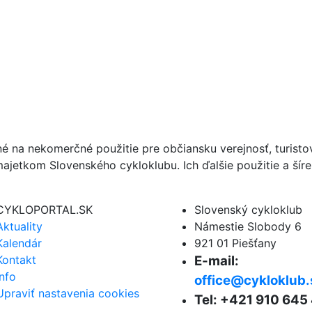
né na nekomerčné použitie pre občiansku verejnosť, turist
ajetkom Slovenského cykloklubu. Ich ďalšie použitie a ší
CYKLOPORTAL.SK
Slovenský cykloklub
Aktuality
Námestie Slobody 6
Kalendár
921 01 Piešťany
Kontakt
E-mail:
Info
office@cykloklub.
Upraviť nastavenia cookies
Tel: +421 910 645