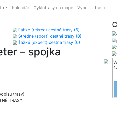
nfo
Kalendár
Cyklotrasy na mape
Vyber si trasu
C
Ľahké (rekrea) cestné trasy (6)
Stredné (sport) cestné trasy (0)
Ťažké (expert) cestné trasy (0)
ter – spojka
opisu trasy)
STNÉ TRASY