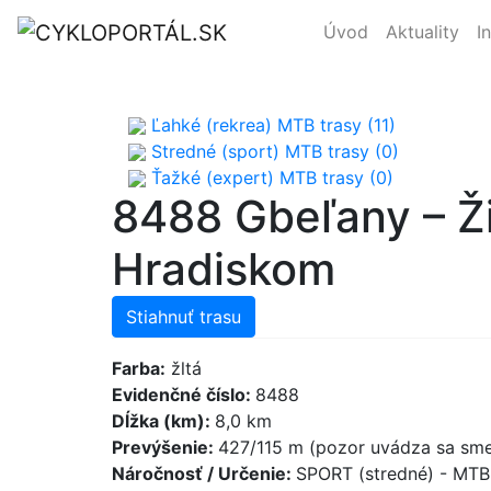
Úvod
Aktuality
I
Ľahké (rekrea) MTB trasy (11)
Stredné (sport) MTB trasy (0)
Ťažké (expert) MTB trasy (0)
8488 Gbeľany – Ž
Hradiskom
Stiahnuť trasu
Farba:
žltá
Evidenčné číslo:
8488
Dĺžka (km):
8,0 km
Prevýšenie:
427/115 m (pozor uvádza sa sme
Náročnosť / Určenie:
SPORT (stredné) - MT