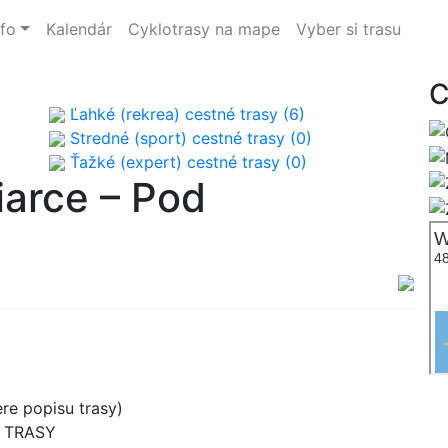
nfo
Kalendár
Cyklotrasy na mape
Vyber si trasu
C
Ľahké (rekrea) cestné trasy (6)
Stredné (sport) cestné trasy (0)
Ťažké (expert) cestné trasy (0)
iarce – Pod
re popisu trasy)
B TRASY