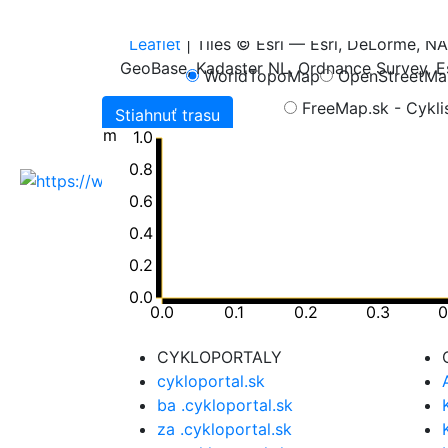
Leaflet
| Tiles © Esri — Esri, DeLorme, 
GeoBase, Kadaster NL, Ordnance Survey, Es
WorldTopoMap
OpenStreetM
FreeMap.sk - Cykli
Stiahnuť trasu
m
1.0
0.8
0.6
0.4
0.2
Všetky publikované dáta na portáli sú urče
chránené v zmysle autorského zákona, sú m
0.0
0.0
0.1
0.2
0.3
0
Slovenského cykloklubu.
CYKLOPORTALY
cykloportal.sk
ba .cykloportal.sk
za .cykloportal.sk