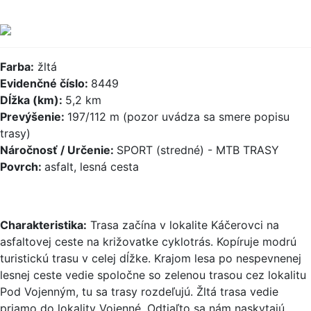
Farba:
žltá
Evidenčné číslo:
8449
Dĺžka (km):
5,2 km
Prevýšenie:
197/112 m (pozor uvádza sa smere popisu
trasy)
Náročnosť / Určenie:
SPORT (stredné) - MTB TRASY
Povrch:
asfalt, lesná cesta
Charakteristika:
Trasa začína v lokalite Káčerovci na
asfaltovej ceste na križovatke cyklotrás. Kopíruje modrú
turistickú trasu v celej dĺžke. Krajom lesa po nespevnenej
lesnej ceste vedie spoločne so zelenou trasou cez lokalitu
Pod Vojenným, tu sa trasy rozdeľujú. Žltá trasa vedie
priamo do lokality Vojenné. Odtiaľto sa nám naskytajú