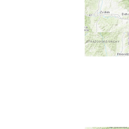
+
-
Leaflet
| Tiles © Esri — Esri, DeLorme, NAVTEQ, TomTom,
Intermap, iPC, USGS, FAO, NPS, NRCAN, GeoBase,
Kadaster NL, Ordnance Survey, Esri Japan, METI, Esri
China (Hong Kong), and the GIS User Community