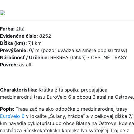
Farba:
žltá
Evidenčné číslo:
8252
Dĺžka (km):
7,1 km
Prevýšenie:
0/ m (pozor uvádza sa smere popisu trasy)
Náročnosť / Určenie:
REKREA (ľahké) - CESTNÉ TRASY
Povrch:
asfalt
Charakteristika:
Krátka žltá spojka prepájajúca
medzinárodnú trasu EuroVelo 6 s obcou Blatná na Ostrove.
Popis:
Trasa začína ako odbočka z medzinárodnej trasy
EuroVelo 6
v lokalite „Šuľany, hrádza“ a v celkovej dĺžke 7,1
km navedie cykloturistu do obce Blatná na Ostrove, kde sa
nachádza Rímskokatolícka kaplnka Najsvätejšej Trojice z