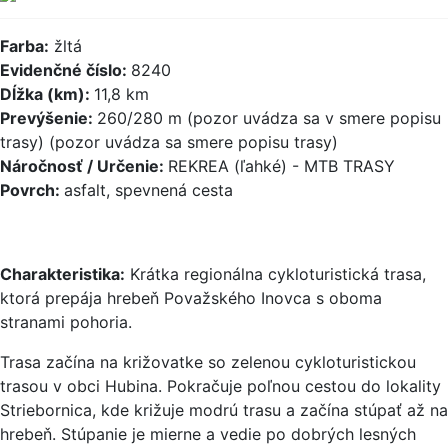
Farba:
žltá
Evidenčné číslo:
8240
Dĺžka (km):
11,8 km
Prevýšenie:
260/280 m (pozor uvádza sa v smere popisu
trasy) (pozor uvádza sa smere popisu trasy)
Náročnosť / Určenie:
REKREA (ľahké) - MTB TRASY
Povrch:
asfalt, spevnená cesta
Charakteristika:
Krátka regionálna cykloturistická trasa,
ktorá prepája hrebeň Považského Inovca s oboma
stranami pohoria.
Trasa začína na križovatke so zelenou cykloturistickou
trasou v obci Hubina. Pokračuje poľnou cestou do lokality
Striebornica, kde križuje modrú trasu a začína stúpať až na
hrebeň. Stúpanie je mierne a vedie po dobrých lesných