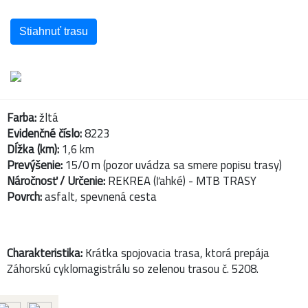
Stiahnuť trasu
Farba:
žltá
Evidenčné číslo:
8223
Dĺžka (km):
1,6 km
Prevýšenie:
15/0 m (pozor uvádza sa smere popisu trasy)
Náročnosť / Určenie:
REKREA (ľahké) - MTB TRASY
Povrch:
asfalt, spevnená cesta
Charakteristika:
Krátka spojovacia trasa, ktorá prepája
Záhorskú cyklomagistrálu so zelenou trasou č. 5208.