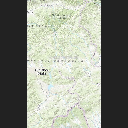
NR .CYKLOPORTAL.SK
TN .CYKLOPORTAL.SK
TT .CYKLOPORTAL.SK
KE .CYKLOPORTAL.SK
CYKLOPORTAL.SK
AKTUALITY
KALENDÁR
KONTAKT
INFO
UPRAVIŤ NASTAVENIA COOKIES
SLOVENSKÝ CYKLOKLUB