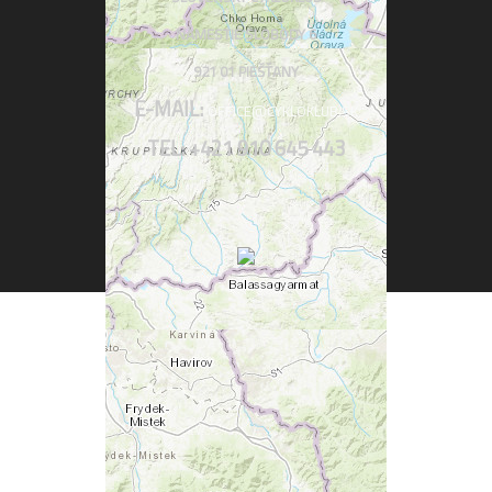
NÁMESTIE SLOBODY 6
921 01 PIEŠŤANY
E-MAIL:
OFFICE@CYKLOKLUB.SK
TEL: +421 910 645 443