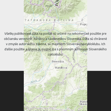
Všetky publikované dáta na portáli sú určené na nekomerčné použitie pre
občiansku verejnosť, turistov a návštevníkov Slovenska. Dáta sú chránené
v zmysle autorského zákona, sú majetkom Slovenského cykloklubu. Ich
ďalšie použitie a šírenie je možné iba s písomným súhlasom Slovenského
cykloklubu.
CYKLOPORTALY
CYKLOPORTAL.SK
BA .CYKLOPORTAL.SK
ZA .CYKLOPORTAL.SK