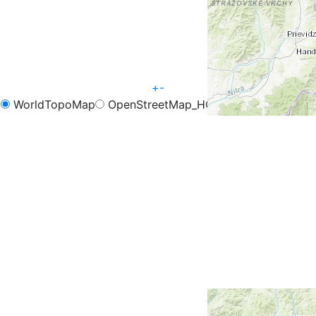
+
-
WorldTopoMap
OpenStreetMap_HOT
OpenCycleMap
FreeMap.sk - Turistika
FreeMap.sk - Cyklistika
Google Map
Google Hybrid
Leaflet
| Tiles © Esri — Esri, DeLorme, NAVTEQ, TomTom,
Intermap, iPC, USGS, FAO, NPS, NRCAN, GeoBase,
Kadaster NL, Ordnance Survey, Esri Japan, METI, Esri
China (Hong Kong), and the GIS User Community