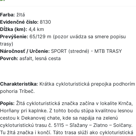
Farba:
žltá
Evidenčné číslo:
8130
Dĺžka (km):
4,4 km
Prevýšenie:
65/129 m (pozor uvádza sa smere popisu
trasy)
Náročnosť / Určenie:
SPORT (stredné) - MTB TRASY
Povrch:
asfalt, lesná cesta
Charakteristika:
Krátka cykloturistická prepojka podhorím
pohoria Tríbeč.
Popis:
Žltá cykloturistická značka začína v lokalite Krnča,
Horňany pri kaplnke. Z tohto bodu stúpa kvalitnou lesnou
cestou k Dekanovej chate, kde sa napája na zelenú
cykloturistickú trasu č. 5115 – Sľažany – Zlatno – Solčany.
Tu žltá značka i končí. Táto trasa slúži ako cykloturistická