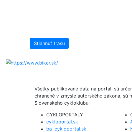
Stiahnuť trasu
Všetky publikované dáta na portáli sú urče
chránené v zmysle autorského zákona, sú m
Slovenského cykloklubu.
CYKLOPORTALY
cykloportal.sk
ba .cykloportal.sk