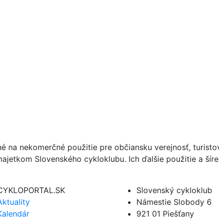
né na nekomerčné použitie pre občiansku verejnosť, turist
ajetkom Slovenského cykloklubu. Ich ďalšie použitie a ší
CYKLOPORTAL.SK
Slovenský cykloklub
Aktuality
Námestie Slobody 6
Kalendár
921 01 Piešťany