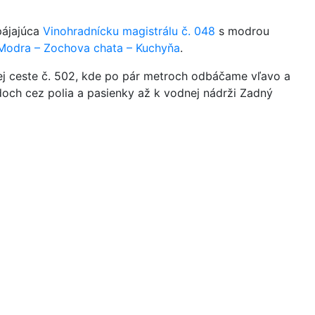
pájajúca
Vinohradnícku magistrálu č. 048
s modrou
 Modra – Zochova chata – Kuchyňa
.
ej ceste č. 502, kde po pár metroch odbáčame vľavo a
och cez polia a pasienky až k vodnej nádrži Zadný