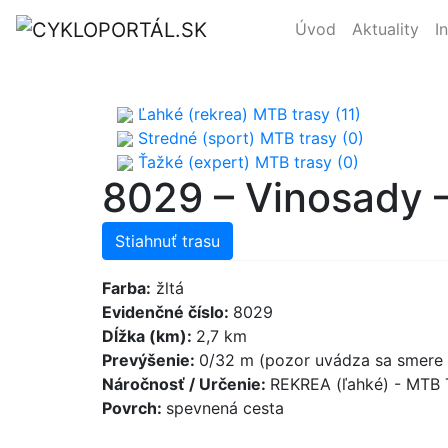
Úvod
Aktuality
I
Ľahké (rekrea) MTB trasy (11)
Stredné (sport) MTB trasy (0)
Ťažké (expert) MTB trasy (0)
8029 – Vinosady 
Stiahnuť trasu
Farba:
žltá
Evidenčné číslo:
8029
Dĺžka (km):
2,7 km
Prevýšenie:
0/32 m (pozor uvádza sa smere 
Náročnosť / Určenie:
REKREA (ľahké) - MTB
Povrch:
spevnená cesta