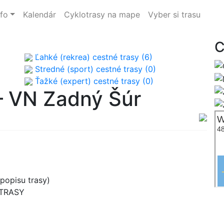
nfo
Kalendár
Cyklotrasy na mape
Vyber si trasu
C
Ľahké (rekrea) cestné trasy (6)
Stredné (sport) cestné trasy (0)
Ťažké (expert) cestné trasy (0)
– VN Zadný Šúr
popisu trasy)
 TRASY