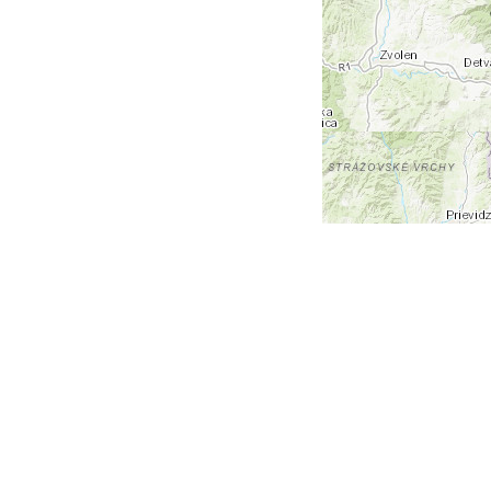
+
-
Leaflet
| Tiles © Esri — Esri, DeLorme, NAVTEQ, TomTom,
Intermap, iPC, USGS, FAO, NPS, NRCAN, GeoBase,
Kadaster NL, Ordnance Survey, Esri Japan, METI, Esri
China (Hong Kong), and the GIS User Community