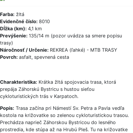
Farba:
žltá
Evidenčné číslo:
8010
Dĺžka (km):
4,1 km
Prevýšenie:
135/14 m (pozor uvádza sa smere popisu
trasy)
Náročnosť / Určenie:
REKREA (ľahké) - MTB TRASY
Povrch:
asfalt, spevnená cesta
Charakteristika:
Krátka žltá spojovacia trasa, ktorá
prepája Záhorskú Bystricu s hustou sieťou
cykloturistických trás v Karpatoch.
Popis:
Trasa začína pri Námestí Sv. Petra a Pavla vedľa
kostola na križovatke so zelenou cykloturistickou trasou.
Prechádza naprieč Záhorskou Bystricou do lesného
prostredia, kde stúpa až na Hrubú Pleš. Tu na križovatke