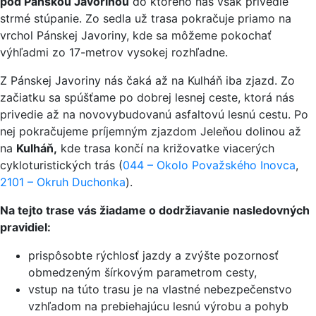
pod Pánskou Javorinou
do ktorého nás však privedie
strmé stúpanie. Zo sedla už trasa pokračuje priamo na
vrchol Pánskej Javoriny, kde sa môžeme pokochať
výhľadmi zo 17-metrov vysokej rozhľadne.
Z Pánskej Javoriny nás čaká až na Kulháň iba zjazd. Zo
začiatku sa spúšťame po dobrej lesnej ceste, ktorá nás
privedie až na novovybudovanú asfaltovú lesnú cestu. Po
nej pokračujeme príjemným zjazdom Jeleňou dolinou až
na
Kulháň,
kde trasa končí na križovatke viacerých
cykloturistických trás (
044 – Okolo Považského Inovca
,
2101 – Okruh Duchonka
).
Na tejto trase vás žiadame o dodržiavanie nasledovných
pravidiel:
prispôsobte rýchlosť jazdy a zvýšte pozornosť
obmedzeným šírkovým parametrom cesty,
vstup na túto trasu je na vlastné nebezpečenstvo
vzhľadom na prebiehajúcu lesnú výrobu a pohyb