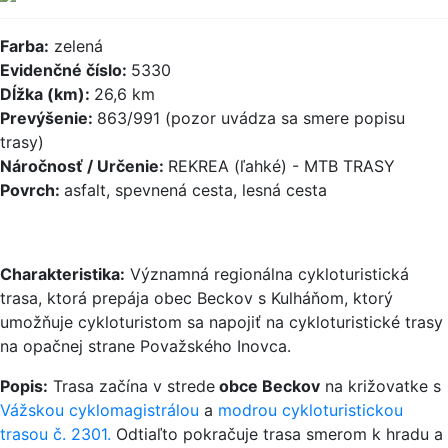
Farba:
zelená
Evidenčné číslo:
5330
Dĺžka (km):
26,6 km
Prevýšenie:
863/991 (pozor uvádza sa smere popisu
trasy)
Náročnosť / Určenie:
REKREA (ľahké) - MTB TRASY
Povrch:
asfalt, spevnená cesta, lesná cesta
Charakteristika:
Významná regionálna cykloturistická
trasa, ktorá prepája obec Beckov s Kulháňom, ktorý
umožňuje cykloturistom sa napojiť na cykloturistické trasy
na opačnej strane Považského Inovca.
Popis:
Trasa začína v strede
obce Beckov
na križovatke s
Vážskou cyklomagistrálou
a
modrou cykloturistickou
trasou č. 2301.
Odtiaľto pokračuje trasa smerom k hradu a