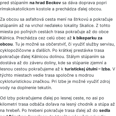
pred stúpaním
na hrad Beckov
sa dáva doprava popri
rímskokatolíckom kostole a prechádza ďalej obcou.
Za obcou sa asfaltová cesta mení na štrkovú a pokračuje
stúpaním až na vrchol neďaleko lokality Skalice. Z tohto
miesta po poľných cestách trasa pokračuje až do obce
Kálnica. Prechádza cez celú obec až
k bikeparku za
obcou
. Tu je možné sa občerstviť, či využiť služby servisu,
cyklopožičovne a ďalších. Po krátkej prestávke trasa
pokračuje ďalej Kálnicou dolinou. Stálym stúpaním sa
dostáva až do záveru doliny, kde sa stúpanie zjemní a
lesnou cestou pokračujeme až k
turistickej útulni – Izba.
V
týchto miestach vedie trasa spoločne s modrou
cykloturistickou značkou. Pri Izbe je možné využiť zdroj
vody na doplnenie tekutín.
Od Izby pokračujeme ďalej po lesnej ceste, no asi po
kilometri trasa odbáča doľava na lesný chodník a stúpa až
na hrebeň. Po hrebeni pokračuje trasa ďalej až do
sedla