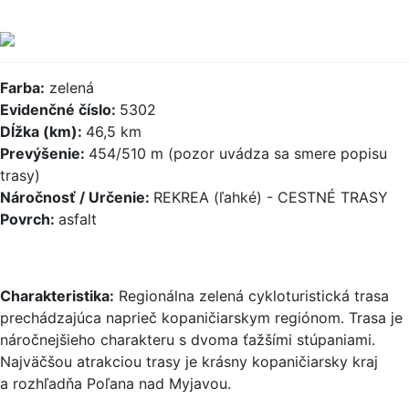
Farba:
zelená
Evidenčné číslo:
5302
Dĺžka (km):
46,5 km
Prevýšenie:
454/510 m (pozor uvádza sa smere popisu
trasy)
Náročnosť / Určenie:
REKREA (ľahké) - CESTNÉ TRASY
Povrch:
asfalt
Charakteristika:
Regionálna zelená cykloturistická trasa
prechádzajúca naprieč kopaničiarskym regiónom. Trasa je
náročnejšieho charakteru s dvoma ťažšími stúpaniami.
Najväčšou atrakciou trasy je krásny kopaničiarsky kraj
a rozhľadňa Poľana nad Myjavou.