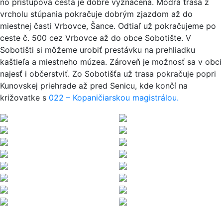
no prístupová cesta je dobre vyznačená. Modrá trasa z
vrcholu stúpania pokračuje dobrým zjazdom až do
miestnej časti Vrbovce, Šance. Odtiaľ už pokračujeme po
ceste č. 500 cez Vrbovce až do obce Sobotište. V
Sobotišti si môžeme urobiť prestávku na prehliadku
kaštieľa a miestneho múzea. Zároveň je možnosť sa v obci
najesť i občerstviť. Zo Sobotišťa už trasa pokračuje popri
Kunovskej priehrade až pred Senicu, kde končí na
križovatke s
022 – Kopaničiarskou magistrálou.