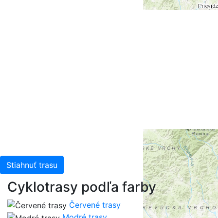
+
-
Leaflet
| Tiles © Esri — Esri, DeLorme, NAVTEQ, TomTom,
Intermap, iPC, USGS, FAO, NPS, NRCAN, GeoBase,
Kadaster NL, Ordnance Survey, Esri Japan, METI, Esri
China (Hong Kong), and the GIS User Community
Stiahnuť trasu
Cyklotrasy podľa farby
Červené trasy
Modré trasy