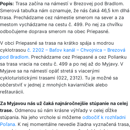
Popis:
Trasa začína na námestí v Brezovej pod Bradlom.
Smerová tabuľka nám oznamuje, že nás čaká 46,5 km dlhá
trasa. Prechádzame cez námestie smerom na sever a za
mestom vychádzame na cestu č. 499. Po nej za chvíľku
odbočujeme doprava smerom na obec Priepasné.
V obci Priepasné sa trasa na krátko spája s modrou
cyklotrasou
č. 2202 – Baťov kanál – Chvojnica – Brezová
pod Bradlom.
Prechádzame cez Priepasné a cez Polianku
sa trasa vracia na cestu č. 499 a po nej až do Myjavy. V
Myjave sa na námestí opäť stretá s viacerými
cykloturistickými trasami (022, 2312). Tu je možné sa
občerstviť v jednej z mnohých kaviarničiek alebo
reštaurácii.
Za Myjavou nás už čaká najnáročnejšie stúpanie na celej
trase.
Odmenou sú nám krásne výhľady v celej dĺžke
stúpania. Na jeho vrchole si môžeme
odbočiť k rozhľadni
Poľana.
K nej momentálne nevedie žiadna vyznačená trasa,