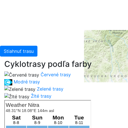
Intermap, iPC, USGS, FAO, NPS, NRCAN, GeoBase,
Kadaster NL, Ordnance Survey, Esri Japan, METI, Esri
China (Hong Kong), and the GIS User Community
Stiahnuť trasu
Cyklotrasy podľa farby
Červené trasy
Modré trasy
Zelené trasy
Žlté trasy