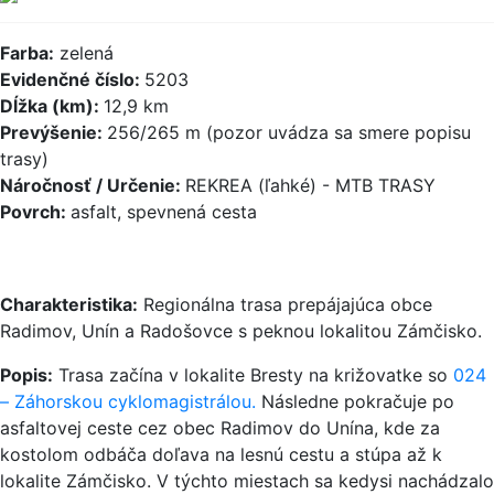
Farba:
zelená
Evidenčné číslo:
5203
Dĺžka (km):
12,9 km
Prevýšenie:
256/265 m (pozor uvádza sa smere popisu
trasy)
Náročnosť / Určenie:
REKREA (ľahké) - MTB TRASY
Povrch:
asfalt, spevnená cesta
Charakteristika:
Regionálna trasa prepájajúca obce
Radimov, Unín a Radošovce s peknou lokalitou Zámčisko.
Popis:
Trasa začína v lokalite Bresty na križovatke so
024
– Záhorskou cyklomagistrálou.
Následne pokračuje po
asfaltovej ceste cez obec Radimov do Unína, kde za
kostolom odbáča doľava na lesnú cestu a stúpa až k
lokalite Zámčisko. V týchto miestach sa kedysi nachádzalo