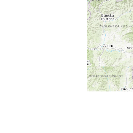
+
-
Leaflet
| Tiles © Esri — Esri, DeLorme, NAVTEQ, TomTom,