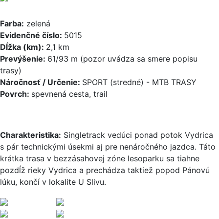
Farba:
zelená
Evidenčné číslo:
5015
Dĺžka (km):
2,1 km
Prevýšenie:
61/93 m (pozor uvádza sa smere popisu
trasy)
Náročnosť / Určenie:
SPORT (stredné) - MTB TRASY
Povrch:
spevnená cesta, trail
Charakteristika:
Singletrack vedúci ponad potok Vydrica
s pár technickými úsekmi aj pre nenáročného jazdca. Táto
krátka trasa v bezzásahovej zóne lesoparku sa tiahne
pozdĺž rieky Vydrica a prechádza taktiež popod Pánovú
lúku, končí v lokalite U Slivu.