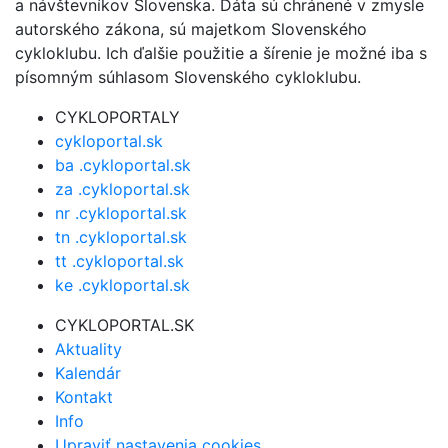
a návštevníkov Slovenska. Dáta sú chránené v zmysle
autorského zákona, sú majetkom Slovenského
cykloklubu. Ich ďalšie použitie a šírenie je možné iba s
písomným súhlasom Slovenského cykloklubu.
CYKLOPORTALY
cykloportal.sk
ba .cykloportal.sk
za .cykloportal.sk
nr .cykloportal.sk
tn .cykloportal.sk
tt .cykloportal.sk
ke .cykloportal.sk
CYKLOPORTAL.SK
Aktuality
Kalendár
Kontakt
Info
Upraviť nastavenia cookies