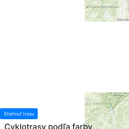
+
-
Leaflet
| Tiles © Esri — Esri, DeLorme, NAVTEQ, TomTom,
Intermap, iPC, USGS, FAO, NPS, NRCAN, GeoBase,
Kadaster NL, Ordnance Survey, Esri Japan, METI, Esri
China (Hong Kong), and the GIS User Community
Stiahnuť trasu
Cyklotrasy podľa farby