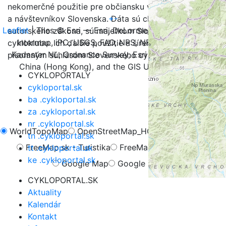
nekomerčné použitie pre občiansku verejnosť, turistov
+
-
a návštevníkov Slovenska. Dáta sú chránené v zmysle
Leaflet
| Tiles © Esri — Esri, DeLorme, NAVTEQ, TomTom,
autorského zákona, sú majetkom Slovenského
Intermap, iPC, USGS, FAO, NPS, NRCAN, GeoBase,
cykloklubu. Ich ďalšie použitie a šírenie je možné iba s
Kadaster NL, Ordnance Survey, Esri Japan, METI, Esri
písomným súhlasom Slovenského cykloklubu.
China (Hong Kong), and the GIS User Community
CYKLOPORTALY
cykloportal.sk
ba .cykloportal.sk
za .cykloportal.sk
nr .cykloportal.sk
WorldTopoMap
OpenStreetMap_HOT
OpenCycleMap
tn .cykloportal.sk
FreeMap.sk - Turistika
FreeMap.sk - Cyklistika
tt .cykloportal.sk
ke .cykloportal.sk
Google Map
Google Hybrid
CYKLOPORTAL.SK
Aktuality
Kalendár
Kontakt