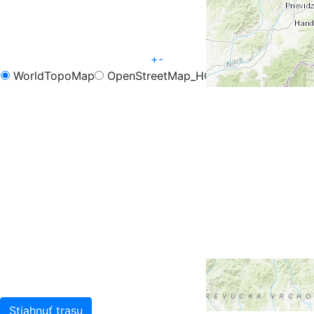
+
-
WorldTopoMap
OpenStreetMap_HOT
OpenCycleMap
FreeMap.sk - Turistika
FreeMap.sk - Cyklistika
Google Map
Google Hybrid
Leaflet
| Tiles © Esri — Esri, DeLorme, NAVTEQ, TomTom,
Intermap, iPC, USGS, FAO, NPS, NRCAN, GeoBase,
Kadaster NL, Ordnance Survey, Esri Japan, METI, Esri
China (Hong Kong), and the GIS User Community
Stiahnuť trasu