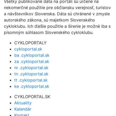
Všetky publikované dáta na portáli sú určené na
nekomerčné použitie pre občiansku verejnosť, turistov
a návštevníkov Slovenska. Dáta sú chránené v zmysle
autorského zákona, sú majetkom Slovenského
cykloklubu. Ich ďalšie použitie a šírenie je možné iba s
písomným súhlasom Slovenského cykloklubu.
CYKLOPORTALY
cykloportal.sk
ba .cykloportal.sk
za .cykloportal.sk
nr .cykloportal.sk
tn .cykloportal.sk
tt .cykloportal.sk
ke .cykloportal.sk
CYKLOPORTAL.SK
Aktuality
Kalendár
Kontakt