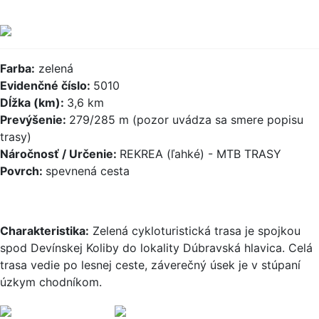
Farba:
zelená
Evidenčné číslo:
5010
Dĺžka (km):
3,6 km
Prevýšenie:
279/285 m (pozor uvádza sa smere popisu
trasy)
Náročnosť / Určenie:
REKREA (ľahké) - MTB TRASY
Povrch:
spevnená cesta
Charakteristika:
Zelená cykloturistická trasa je spojkou
spod Devínskej Koliby do lokality Dúbravská hlavica. Celá
trasa vedie po lesnej ceste, záverečný úsek je v stúpaní
úzkym chodníkom.