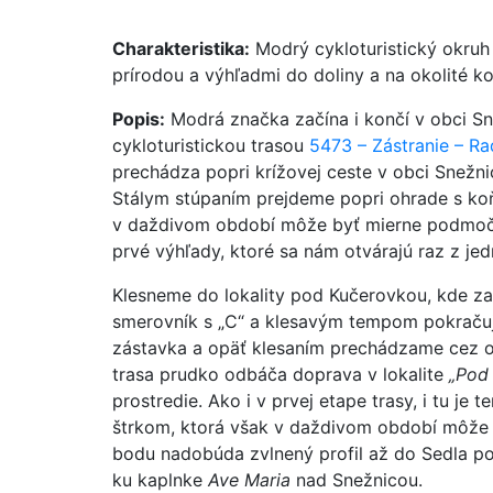
Charakteristika:
Modrý cykloturistický okruh
prírodou a výhľadmi do doliny a na okolité k
Popis:
Modrá značka začína i končí v obci Sne
cykloturistickou trasou
5473 – Zástranie – Ra
prechádza popri krížovej ceste v obci Snežni
Stálym stúpaním prejdeme popri ohrade s koň
v daždivom období môže byť mierne podmočen
prvé výhľady, ktoré sa nám otvárajú raz z jedn
Klesneme do lokality pod Kučerovkou, kde za
smerovník s „C“ a klesavým tempom pokračuj
zástavka a opäť klesaním prechádzame cez ob
trasa prudko odbáča doprava v lokalite
„Pod
prostredie. Ako i v prvej etape trasy, i tu je
štrkom, ktorá však v daždivom období môže
bodu nadobúda zvlnený profil až do Sedla po
ku kaplnke
Ave Maria
nad Snežnicou.