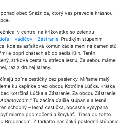
 ponad obec Snežnica, ktorý vás prevedie krásnou
opce.
žnica, v centre, na križovatke so zelenou
doľa – Vadičov – Zástranie.
Prudkým stúpaním
ca, kde sa asfaltová komunikácia mení na kamenistú.
mi a popri chatách až do sedla Klin. Terén
ý, štrková cesta tu strieda lesnú. Za sebou máme
ej, raz z druhej strany.
čínajú poľné cestičky cez pasienky. Míňame malý
eme ku kaplnke pred obcou Kotrčiná Lúčka. Krátka
ec Kotrčiná Lúčka a Zástranie. Za obcou Zástranie
 Adamovcom.“
Tu začína ďalšie stúpanie a lesné
 terén schodný – lesná cestička, občasne vysypaná
 byť mierne podmočená a šmýkať. Trasa od tohto
d Brodencom. Z tadiaľto nás čaká posledné stúpanie