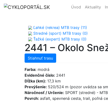
Úvod
Aktuality
I
Ľahké (rekrea) MTB trasy (11)
Stredné (sport) MTB trasy (0)
Ťažké (expert) MTB trasy (0)
2441 – Okolo Sne
Stiahnuť trasu
Farba:
modrá
Evidenčné číslo:
2441
Dĺžka (km):
17,3 km
Prevýšenie:
520/524 m (pozor uvádza sa sme
Náročnosť / Určenie:
SPORT (stredné) - MT
Povrch:
asfalt, spevnená cesta, trail, poľná c