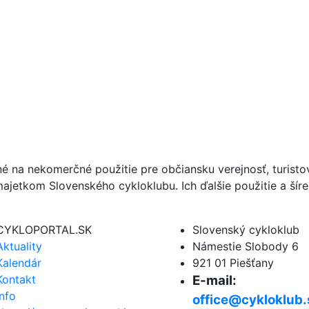
né na nekomerčné použitie pre občiansku verejnosť, turist
ajetkom Slovenského cykloklubu. Ich ďalšie použitie a ší
CYKLOPORTAL.SK
Slovenský cykloklub
Aktuality
Námestie Slobody 6
Kalendár
921 01 Piešťany
Kontakt
E-mail:
Info
office@cykloklub.