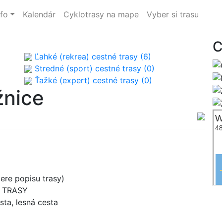
nfo
Kalendár
Cyklotrasy na mape
Vyber si trasu
C
Ľahké (rekrea) cestné trasy (6)
Stredné (sport) cestné trasy (0)
Ťažké (expert) cestné trasy (0)
žnice
re popisu trasy)
B TRASY
esta, lesná cesta