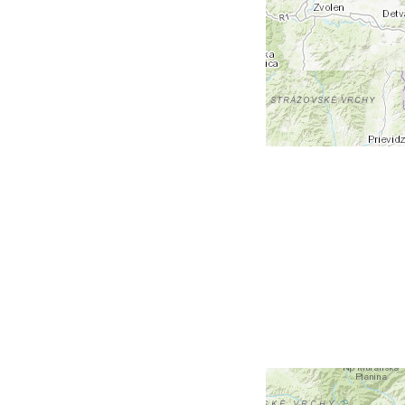
+
-
Leaflet
| Tiles © Esri — Esri, DeLorme, NAVTEQ, TomTom,
Intermap, iPC, USGS, FAO, NPS, NRCAN, GeoBase,
Kadaster NL, Ordnance Survey, Esri Japan, METI, Esri
China (Hong Kong), and the GIS User Community