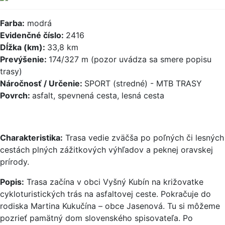
Farba:
modrá
Evidenčné číslo:
2416
Dĺžka (km):
33,8 km
Prevýšenie:
174/327 m (pozor uvádza sa smere popisu
trasy)
Náročnosť / Určenie:
SPORT (stredné) - MTB TRASY
Povrch:
asfalt, spevnená cesta, lesná cesta
Charakteristika:
Trasa vedie zväčša po poľných či lesných
cestách plných zážitkových výhľadov a peknej oravskej
prírody.
Popis:
Trasa začína v obci Vyšný Kubín na križovatke
cykloturistických trás na asfaltovej ceste. Pokračuje do
rodiska Martina Kukučína – obce Jasenová. Tu si môžeme
pozrieť pamätný dom slovenského spisovateľa. Po