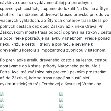
návšteve obce sa vydávame ďalej po prírodných
spevnených cestách, stúpame do lokalít Na Doline a Štyri
chotáre. Tu môžeme obdivovať krásnu oravskú prírodu vo
viacerých výhľadoch. Zo Štyroch chotárov trasa klesá po
poľných cestách cez obec Žaškov až k rieke Orava. Pri
Žaškovskom moste trasa odbočí doprava na štrkovú cestu
a popri rieke pokračuje na lávku v Istebnom. Prejde ponad
rieku, križuje cestu I. triedy a pokračuje severne k
drevenému kostolu s impozantnou zvonicou v Istebnom.
Po prehliadke areálu dreveného kostola sa lesnou cestou
dostávame do krásnej prírody Národneho parku Malá
Fatra. Kvalitné zvážnice nás prevedú pekným prostredím
až do Zázrivej, kde sa trasa napojí sa hustú sieť
cykloturistických trás Terchovej a Kysuckej Vrchoviny.