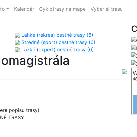
nfo
Kalendár
Cyklotrasy na mape
Vyber si trasu
C
Ľahké (rekrea) cestné trasy (6)
Stredné (sport) cestné trasy (0)
Ťažké (expert) cestné trasy (0)
lomagistrála
re popisu trasy)
TNÉ TRASY