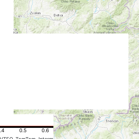
+
-
k
.4
0.5
0.6
0.7
0.8
0.9
1.0
NAVTEQ, TomTom, Intermap, iPC, USGS, FAO, NPS, NRCAN,