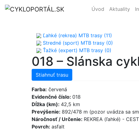
Úvod
Aktuality
I
Ľahké (rekrea) MTB trasy (11)
Stredné (sport) MTB trasy (0)
Ťažké (expert) MTB trasy (0)
018 – Slánska cyk
Stiahnuť trasu
Farba:
červená
Evidenčné číslo:
018
Dĺžka (km):
42,5 km
Prevýšenie:
892/478 m (pozor uvádza sa sme
Náročnosť / Určenie:
REKREA (ľahké) - CES
Povrch:
asfalt