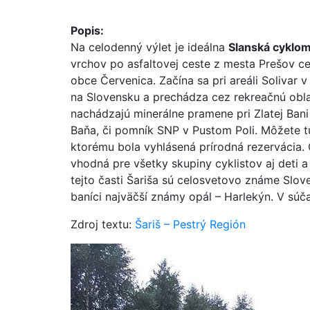
Popis:
Na celodenný výlet je ideálna
Slanská cyklom
vrchov po asfaltovej ceste z mesta Prešov c
obce Červenica. Začína sa pri areáli Solivar
na Slovensku a prechádza cez rekreačnú obla
nachádzajú minerálne pramene pri Zlatej Bani 
Baňa, či pomník SNP v Pustom Poli. Môžete tu
ktorému bola vyhlásená prírodná rezervácia.
vhodná pre všetky skupiny cyklistov aj deti a
tejto časti Šariša sú celosvetovo známe Slov
baníci najväčší známy opál – Harlekýn. V súč
Zdroj textu:
Šariš – Pestrý Región