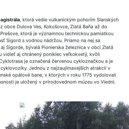
agistrála
, ktorá vedie vulkanickým pohorím Slanských
ez obce Dulova Ves, Kokošovce, Zlatá Baňa až do
 v Prešove, ktorá je významnou technickou pamiatkou
sť Sigord s vodnou nádržou. Priamo na nej sa
aj Sigorde, bývalá Pionierska železnica v obci Zlatá
 vidieť aj chránený poniklec veľkokvetý, kvôli
 Cyklotrasa je označená červenou cykloznačkou a je
 cyklovozíky. Jednou z najzaujímavejších atrakcií v
enské opálové bane, v ktorých v roku 1775 vydolovali
asnosti je uložený v prírodovednom múzeu vo Viedni.