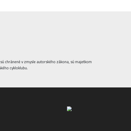
ta sú chránené v zmysle autorského zákona, sú majetkom
ského cykloklubu.