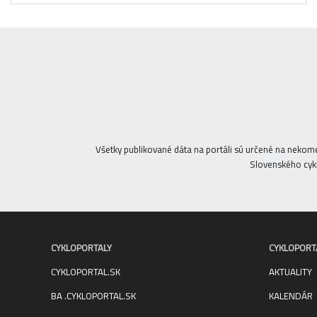
Všetky publikované dáta na portáli sú určené na nekom
Slovenského cykl
CYKLOPORTALY
CYKLOPORT
CYKLOPORTAL.SK
AKTUALITY
BA .CYKLOPORTAL.SK
KALENDÁR