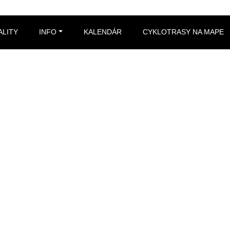
Značka:
rajecká dolina
ALITY
INFO
KALENDÁR
CYKLOTRASY NA MAPE