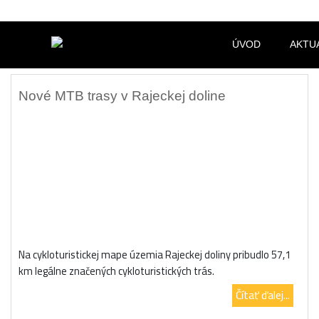
ÚVOD
AKTU
Nové MTB trasy v Rajeckej doline
Na cykloturistickej mape územia Rajeckej doliny pribudlo 57,1
km legálne značených cykloturistických trás.
Čítať ďalej...