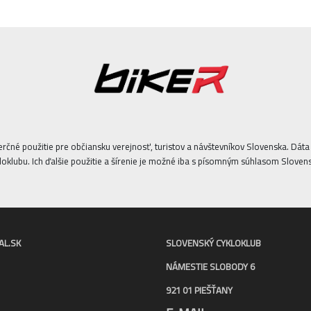
erčné použitie pre občiansku verejnosť, turistov a návštevníkov Slovenska. Dá
oklubu. Ich ďalšie použitie a šírenie je možné iba s písomným súhlasom Sloven
AL.SK
SLOVENSKÝ CYKLOKLUB
NÁMESTIE SLOBODY 6
921 01 PIEŠŤANY