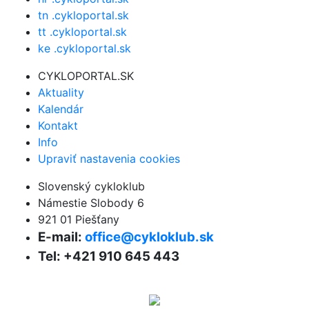
tn .cykloportal.sk
tt .cykloportal.sk
ke .cykloportal.sk
CYKLOPORTAL.SK
Aktuality
Kalendár
Kontakt
Info
Upraviť nastavenia cookies
Slovenský cykloklub
Námestie Slobody 6
921 01 Piešťany
E-mail:
office@cykloklub.sk
Tel: +421 910 645 443