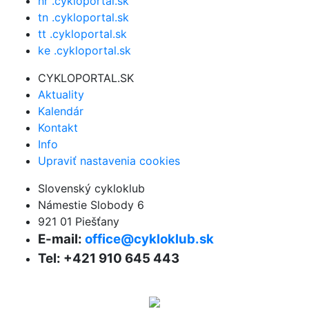
nr .cykloportal.sk
tn .cykloportal.sk
tt .cykloportal.sk
ke .cykloportal.sk
CYKLOPORTAL.SK
Aktuality
Kalendár
Kontakt
Info
Upraviť nastavenia cookies
Slovenský cykloklub
Námestie Slobody 6
921 01 Piešťany
E-mail:
office@cykloklub.sk
Tel: +421 910 645 443