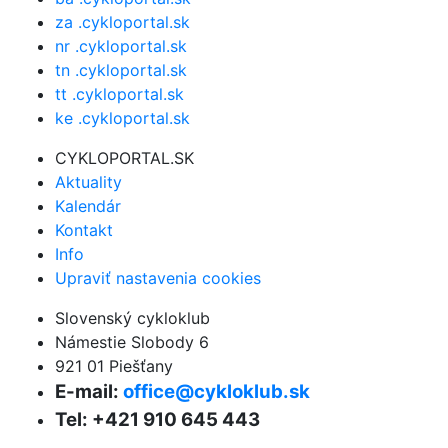
za .cykloportal.sk
nr .cykloportal.sk
tn .cykloportal.sk
tt .cykloportal.sk
ke .cykloportal.sk
CYKLOPORTAL.SK
Aktuality
Kalendár
Kontakt
Info
Upraviť nastavenia cookies
Slovenský cykloklub
Námestie Slobody 6
921 01 Piešťany
E-mail:
office@cykloklub.sk
Tel: +421 910 645 443