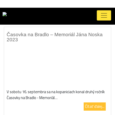
Značka:
mybikes
Časovka na Bradlo – Memoriál Jána Noska
2023
V sobotu 16. septembra sa na kopaniciach konal druhý ročník
Časovky na Bradlo - Memoriál…
Čítať ďalej...