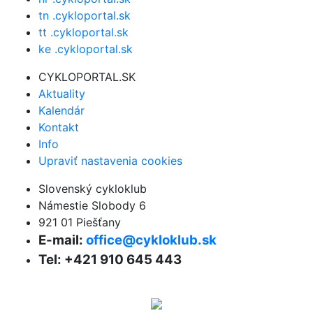
tn .cykloportal.sk
tt .cykloportal.sk
ke .cykloportal.sk
CYKLOPORTAL.SK
Aktuality
Kalendár
Kontakt
Info
Upraviť nastavenia cookies
Slovenský cykloklub
Námestie Slobody 6
921 01 Piešťany
E-mail:
office@cykloklub.sk
Tel: +421 910 645 443