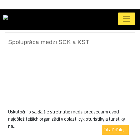
Značka:
meeting
Spolupráca medzi SCK a KST
Uskutočnilo sa ďalšie stretnutie medzi predsedami dvoch
najdôležitejších organizácií v oblasti cykloturistiky a turistiky
na…
Čítať ďalej...