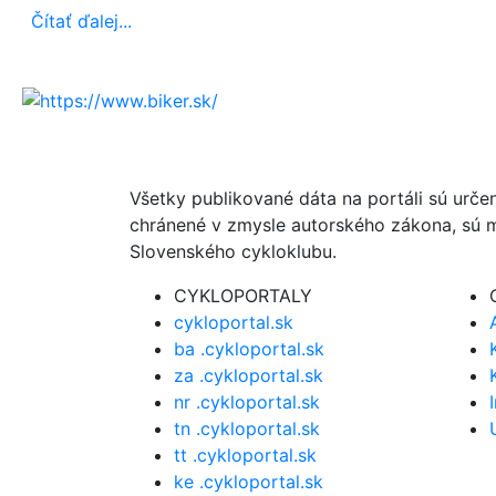
Čítať ďalej...
Všetky publikované dáta na portáli sú urče
chránené v zmysle autorského zákona, sú m
Slovenského cykloklubu.
CYKLOPORTALY
cykloportal.sk
ba .cykloportal.sk
za .cykloportal.sk
nr .cykloportal.sk
tn .cykloportal.sk
tt .cykloportal.sk
ke .cykloportal.sk