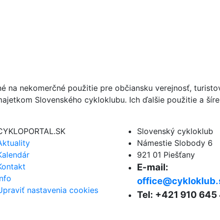
né na nekomerčné použitie pre občiansku verejnosť, turist
ajetkom Slovenského cykloklubu. Ich ďalšie použitie a ší
CYKLOPORTAL.SK
Slovenský cykloklub
Aktuality
Námestie Slobody 6
Kalendár
921 01 Piešťany
Kontakt
E-mail:
Info
office@cykloklub.
Upraviť nastavenia cookies
Tel: +421 910 645