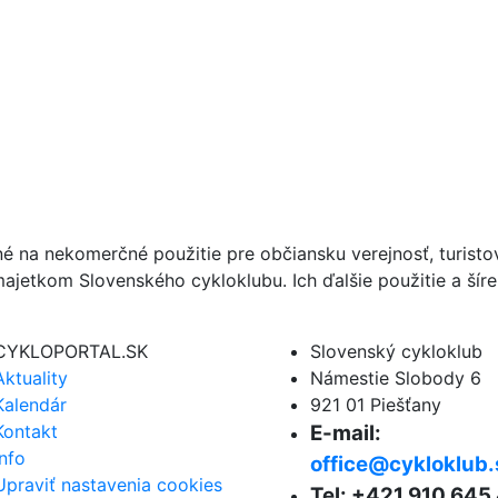
né na nekomerčné použitie pre občiansku verejnosť, turist
ajetkom Slovenského cykloklubu. Ich ďalšie použitie a ší
CYKLOPORTAL.SK
Slovenský cykloklub
Aktuality
Námestie Slobody 6
Kalendár
921 01 Piešťany
Kontakt
E-mail:
Info
office@cykloklub.
Upraviť nastavenia cookies
Tel: +421 910 645