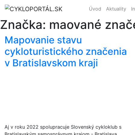
Úvod
Aktuality
I
Značka:
maované znač
Mapovanie stavu
cykloturistického značenia
v Bratislavskom kraji
Aj v roku 2022 spolupracuje Slovenský cykloklub s
Bratislavským samosprávnym krajom - Bratislava