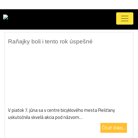
Značka:
Kvalita ovzdušia
Raňajky boli i tento rok úspešné
V piatok 7. júna sa v centre bicyklového mesta Piešťany
uskutočnila skvelá akcia pod názvom…
Čítať ďalej...