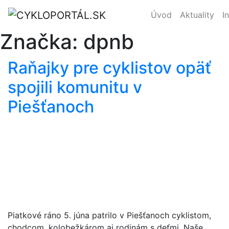
Úvod
Aktuality
I
Značka:
dpnb
Raňajky pre cyklistov opäť
spojili komunitu v
Piešťanoch
Piatkové ráno 5. júna patrilo v Piešťanoch cyklistom,
chodcom, kolobežkárom aj rodinám s deťmi. Naše…