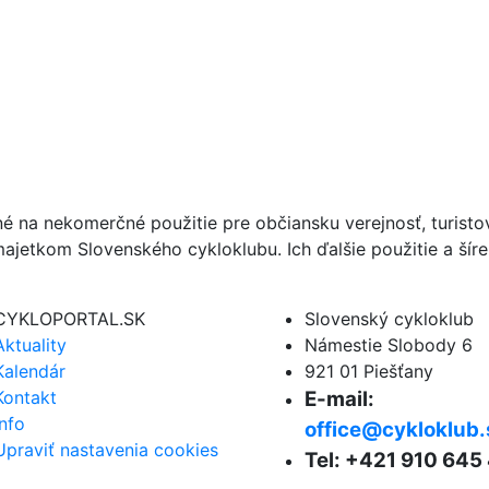
né na nekomerčné použitie pre občiansku verejnosť, turist
ajetkom Slovenského cykloklubu. Ich ďalšie použitie a ší
CYKLOPORTAL.SK
Slovenský cykloklub
Aktuality
Námestie Slobody 6
Kalendár
921 01 Piešťany
Kontakt
E-mail:
Info
office@cykloklub.
Upraviť nastavenia cookies
Tel: +421 910 645