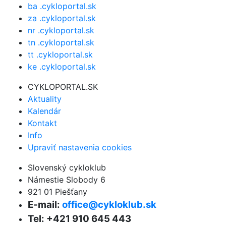
ba .cykloportal.sk
za .cykloportal.sk
nr .cykloportal.sk
tn .cykloportal.sk
tt .cykloportal.sk
ke .cykloportal.sk
CYKLOPORTAL.SK
Aktuality
Kalendár
Kontakt
Info
Upraviť nastavenia cookies
Slovenský cykloklub
Námestie Slobody 6
921 01 Piešťany
E-mail:
office@cykloklub.sk
Tel: +421 910 645 443