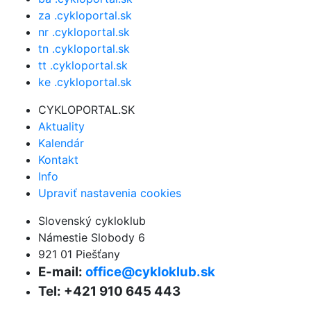
za .cykloportal.sk
nr .cykloportal.sk
tn .cykloportal.sk
tt .cykloportal.sk
ke .cykloportal.sk
CYKLOPORTAL.SK
Aktuality
Kalendár
Kontakt
Info
Upraviť nastavenia cookies
Slovenský cykloklub
Námestie Slobody 6
921 01 Piešťany
E-mail:
office@cykloklub.sk
Tel: +421 910 645 443