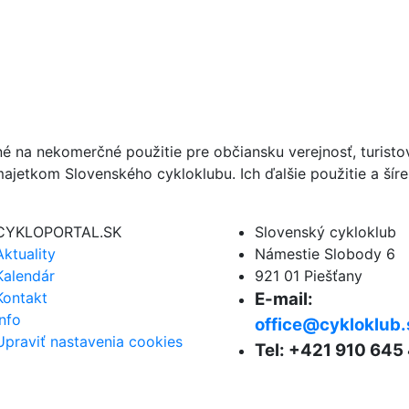
né na nekomerčné použitie pre občiansku verejnosť, turist
ajetkom Slovenského cykloklubu. Ich ďalšie použitie a ší
CYKLOPORTAL.SK
Slovenský cykloklub
Aktuality
Námestie Slobody 6
Kalendár
921 01 Piešťany
Kontakt
E-mail:
Info
office@cykloklub.
Upraviť nastavenia cookies
Tel: +421 910 645