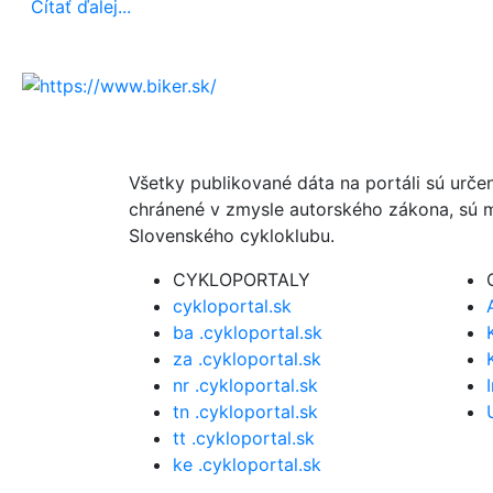
Čítať ďalej...
Všetky publikované dáta na portáli sú urče
chránené v zmysle autorského zákona, sú m
Slovenského cykloklubu.
CYKLOPORTALY
cykloportal.sk
ba .cykloportal.sk
za .cykloportal.sk
nr .cykloportal.sk
tn .cykloportal.sk
tt .cykloportal.sk
ke .cykloportal.sk