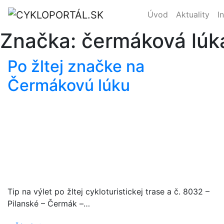
Úvod
Aktuality
I
Značka:
čermáková lúk
Po žltej značke na
Čermákovú lúku
Tip na výlet po žltej cykloturistickej trase a č. 8032 –
Pilanské – Čermák –…