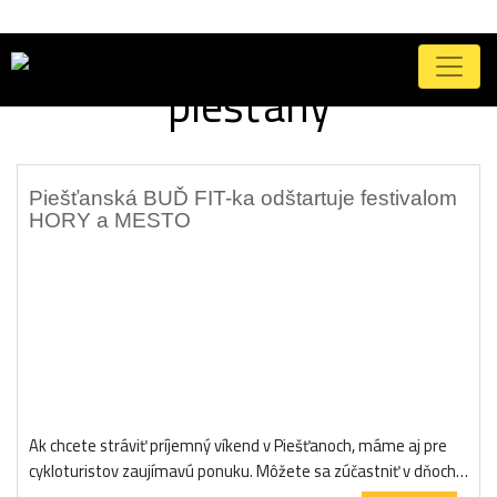
Značka:
buď-fitka
piešťany
Piešťanská BUĎ FIT-ka odštartuje festivalom
HORY a MESTO
Ak chcete stráviť príjemný víkend v Piešťanoch, máme aj pre
cykloturistov zaujímavú ponuku. Môžete sa zúčastniť v dňoch…