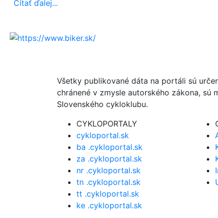
Čítať ďalej...
Všetky publikované dáta na portáli sú urče
chránené v zmysle autorského zákona, sú m
Slovenského cykloklubu.
CYKLOPORTALY
cykloportal.sk
ba .cykloportal.sk
za .cykloportal.sk
nr .cykloportal.sk
tn .cykloportal.sk
tt .cykloportal.sk
ke .cykloportal.sk