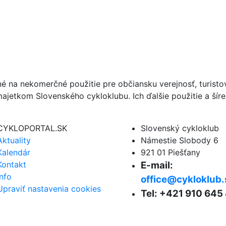
né na nekomerčné použitie pre občiansku verejnosť, turist
ajetkom Slovenského cykloklubu. Ich ďalšie použitie a ší
CYKLOPORTAL.SK
Slovenský cykloklub
Aktuality
Námestie Slobody 6
Kalendár
921 01 Piešťany
Kontakt
E-mail:
Info
office@cykloklub.
Upraviť nastavenia cookies
Tel: +421 910 645