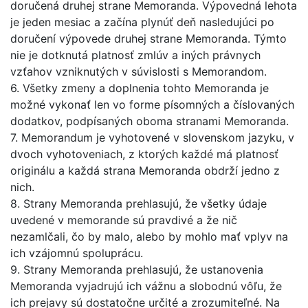
doručená druhej strane Memoranda. Výpovedná lehota
je jeden mesiac a začína plynúť deň nasledujúci po
doručení výpovede druhej strane Memoranda. Týmto
nie je dotknutá platnosť zmlúv a iných právnych
vzťahov vzniknutých v súvislosti s Memorandom.
6. Všetky zmeny a doplnenia tohto Memoranda je
možné vykonať len vo forme písomných a číslovaných
dodatkov, podpísaných oboma stranami Memoranda.
7. Memorandum je vyhotovené v slovenskom jazyku, v
dvoch vyhotoveniach, z ktorých každé má platnosť
originálu a každá strana Memoranda obdrží jedno z
nich.
8. Strany Memoranda prehlasujú, že všetky údaje
uvedené v memorande sú pravdivé a že nič
nezamlčali, čo by malo, alebo by mohlo mať vplyv na
ich vzájomnú spoluprácu.
9. Strany Memoranda prehlasujú, že ustanovenia
Memoranda vyjadrujú ich vážnu a slobodnú vôľu, že
ich prejavy sú dostatočne určité a zrozumiteľné. Na