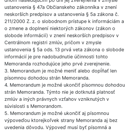
ustanovenia § 47a Občianskeho zákonníka v znení
neskorších predpisov a ustanovenia § 5a zákona č.
211/2000 Z. z. o slobodnom prístupe k informáciám a
o zmene a doplnení niektorých zákonov (zákon o
slobode informácií) v znení neskorších predpisov v
Centrálnom registri zmlúv, pričom v zmysle
ustanovenia § 5a ods. 13 prvá veta zákona o slobode
informácií je pre nadobudnutie účinnosti tohto
Memoranda rozhodujúce jeho prvé zverejnenie.
3. Memorandum je možné meniť alebo dopĺňať len
písomnou dohodou strán Memoranda.
4. Memorandum je možné ukončiť písomnou dohodou
strán Memoranda. Týmto nie je dotknutá platnosť
zmlúv a iných právnych vzťahov vzniknutých v
súvislosti s Memorandom.
5. Memorandum je možné ukončiť aj písomnou
výpoveďou ktorejkoľvek strany Memoranda aj bez
uvedenia dôvodu. Výpoveď musí byť písomná a