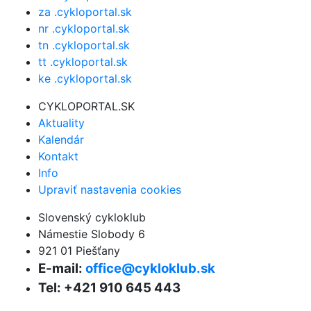
za .cykloportal.sk
nr .cykloportal.sk
tn .cykloportal.sk
tt .cykloportal.sk
ke .cykloportal.sk
CYKLOPORTAL.SK
Aktuality
Kalendár
Kontakt
Info
Upraviť nastavenia cookies
Slovenský cykloklub
Námestie Slobody 6
921 01 Piešťany
E-mail:
office@cykloklub.sk
Tel: +421 910 645 443