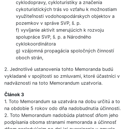
cyklodopravy, cykloturistiky a značenia
cykoturistických trás vo vzťahu k možnostiam
využiteľnosti vodohospodárskych objektov a
pozemkov v správe SVP, š. p.
f) vyvíjanie aktivít smerujúcich k rozvoju
spolupráce SVP, š. p. a Národného
cyklokoordinátora
g) vzájomná propagácia spoločných činností
oboch strán,
2. Jednotlivé ustanovenia tohto Memoranda budú
vykladané v spojitosti so zmluvami, ktoré účastníci v
nadväznosti na toto Memorandum uzatvoria.
Článok 3
1. Toto Memorandum sa uzatvára na dobu určitú a to
na obdobie 5 rokov odo dňa nadobudnutia účinnosti.
2. Toto Memorandum nadobúda platnosť dňom jeho
podpísania oboma stranami memoranda a účinnosť
dňom nasledujúcim po dni jej zverejnenia v zmysle