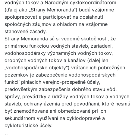
vodných tokov a Národným cyklokoordinátorom
(ďalej ako „Strany Memoranda“) budú vzájomne
spolupracovať a participovať na dosiahnutí
spoločných záujmov s ohľadom na vzájomne
stanovené zásady.
Strany Memoranda sú si vedomé skutočnosti, že
primárnou funkciou vodných stavieb, zariadení,
vodohospodársky významných vodných tokov,
drobných vodných tokov a kanálov (ďalej len
„vodohospodárske objekty“) vrátane ich pobrežných
pozemkov je zabezpečenie vodohospodárskych
funkcií plniacich verejno-prospešné účely,
predovšetkým zabezpečenia dobrého stavu vôd,
správy, prevádzky a údržby vodných tokov a vodných
stavieb, ochrany územia pred povodňami, ktoré nesmú
byť znemožňované ani obmedzované pri ich
sekundárnom využívaní na cyklodopravné a
cykloturistické účely.