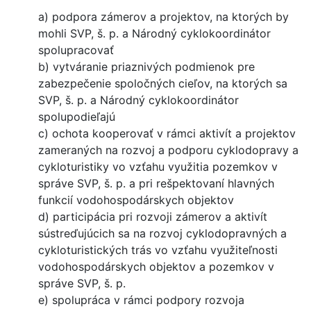
a) podpora zámerov a projektov, na ktorých by
mohli SVP, š. p. a Národný cyklokoordinátor
spolupracovať
b) vytváranie priaznivých podmienok pre
zabezpečenie spoločných cieľov, na ktorých sa
SVP, š. p. a Národný cyklokoordinátor
spolupodieľajú
c) ochota kooperovať v rámci aktivít a projektov
zameraných na rozvoj a podporu cyklodopravy a
cykloturistiky vo vzťahu využitia pozemkov v
správe SVP, š. p. a pri rešpektovaní hlavných
funkcií vodohospodárskych objektov
d) participácia pri rozvoji zámerov a aktivít
sústreďujúcich sa na rozvoj cyklodopravných a
cykloturistických trás vo vzťahu využiteľnosti
vodohospodárskych objektov a pozemkov v
správe SVP, š. p.
e) spolupráca v rámci podpory rozvoja