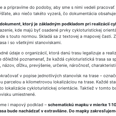
 a pripravíme do podoby, aby sme s nimi vedeli pracovať 
ľate, ako niečo takéto vyzerá, čo dokumentácia obsahuje 
ument, ktorý je základným podkladom pri realizácií cykl
azenie, kde majú byť osadené prvky cykloturistickej orien
e s touto normou. Skladá sa z textovej a mapovej časti. Z
rasa i so všetkými stanoviskami.
né údaje o organizácií, ktorá danú trasu legalizuje a realizu
 je dôležité poznamenať, že každá cykloturistická trasa s
 názov, dĺžku, prevýšenie, určenie, náročnosť, charakteristi
ačovať v popise jednotlivých stanovísk na trase – označ
ou parcelou a kilometrovou lokalizáciou na trase. Každé 
sto lokalizácie cykloturistickej orientácie. Taktiež v tomto
ovisku umiestnené.
jeme i mapový podklad –
schematickú mapku v mierke 1:10
trasa bude nachádzať v extraviláne. Do mapky zakresľuje