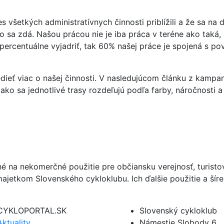
všetkých administratívnych činnosti priblížili a že sa na
 sa zdá. Našou prácou nie je iba práca v teréne ako taká,
 percentuálne vyjadriť, tak 60% našej práce je spojená s 
dieť viac o našej činnosti. V nasledujúcom článku z kamp
ko sa jednotlivé trasy rozdeľujú podľa farby, náročnosti a 
né na nekomerčné použitie pre občiansku verejnosť, turist
ajetkom Slovenského cykloklubu. Ich ďalšie použitie a ší
CYKLOPORTAL.SK
Slovenský cykloklub
Aktuality
Námestie Slobody 6