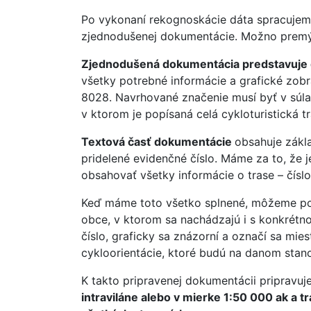
Po vykonaní rekognoskácie dáta spracujeme
zjednodušenej dokumentácie. Možno premýš
Zjednodušená dokumentácia predstavuje dok
všetky potrebné informácie a grafické zobr
8028. Navrhované značenie musí byť v súlad
v ktorom je popísaná celá cykloturistická t
Textová časť dokumentácie
obsahuje základ
pridelené evidenčné číslo. Máme za to, že
obsahovať všetky informácie o trase – číslo,
Keď máme toto všetko splnené, môžeme pokr
obce, v ktorom sa nachádzajú i s konkrétn
číslo, graficky sa znázorní a označí sa mie
cykloorientácie, ktoré budú na danom stan
K takto pripravenej dokumentácii pripravu
intraviláne alebo v mierke 1:50 000 ak a 