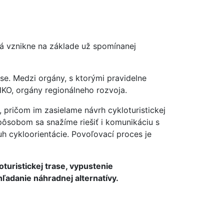
rá vznikne na základe už spomínanej
se. Medzi orgány, s ktorými pravidelne
HKO, orgány regionálneho rozvoja.
 pričom im zasielame návrh cykloturistickej
ôsobom sa snažíme riešiť i komunikáciu s
h cykloorientácie. Povoľovací proces je
turistickej trase, vypustenie
ľadanie náhradnej alternatívy.