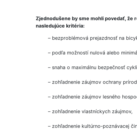
Zjednodušene by sme mohli povedať, že re
nasledujúce kritéria:
– bezproblémová prejazdnosť na bicyk
– podľa možností nulová alebo minim
– snaha o maximálnu bezpečnosť cykli
– zohľadnenie záujmov ochrany prírod
– zohľadnenie záujmov lesného hospo
– zohľadnenie vlastníckych záujmov,
– zohľadnenie kultúrno-poznávacej čin