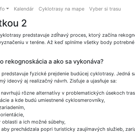
nfo
Kalendár
Cyklotrasy na mape
Vyber si trasu
tkou 2
cyklotrasy predstavuje zdĺhavý proces, ktorý začína reko
značeniu v teréne. Až keď splníme všetky body potrebné k 
to rekognoskácia a ako sa vykonáva?
y predstavuje fyzické prejdenie budúcej cyklotrasy. Jedná
jmý ideový aj realizačný návrh. Zisťuje a ujasňuje sa:
a navrhujú rôzne alternatívy v problematických úsekoch tras
tácie a kde budú umiestnené cyklosmerovníky,
ariadením,
orientácie,
v oblasti a ich možné súbehy,
 aby prechádzala popri turisticky zaujímavých služieb, zar