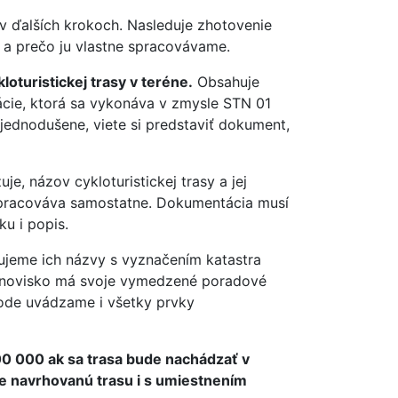
v ďalších krokoch. Nasleduje zhotovenie
a prečo ju vlastne spracovávame.
oturistickej trasy v teréne.
Obsahuje
tácie, ktorá sa vykonáva v zmysle STN 01
jednodušene, viete si predstaviť dokument,
je, názov cykloturistickej trasy a jej
a spracováva samostatne. Dokumentácia musí
ku i popis.
ujeme ich názvy s vyznačením katastra
stanovisko má svoje vymedzené poradové
 bode uvádzame i všetky prvky
0 000 ak sa trasa bude nachádzať v
me navrhovanú trasu i s umiestnením