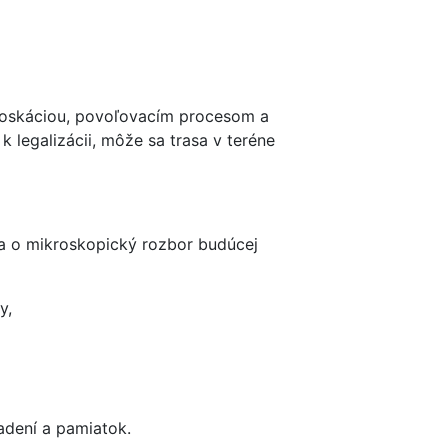
cykloportal.sk
gnoskáciou, povoľovacím procesom a
legalizácii, môže sa trasa v teréne
 sa o mikroskopický rozbor budúcej
y,
iadení a pamiatok.