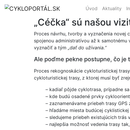
Úvod
Aktuality
I
„Céčka“ sú našou vizi
Proces návrhu, tvorby a vyznačenia novej 
spojenou administratívou až k samotnému vy
vyznačiť a tým
„dať do užívania.“
Ale poďme pekne postupne, čo je 
Proces rekognoskácie cykloturistickej tras
cykloturistickej trasy, z ktorej musí byť zre
– kadiaľ pôjde cyklotrasa, prípadne s
– kde budú osadené prvky cykloorien
– zaznamenávame priebeh trasy GPS z
– hľadáme miesta budúcej cyklistickej 
– sledujeme priebeh existujúcich trás 
– najlepšia možnosť vedenia trasy tak,