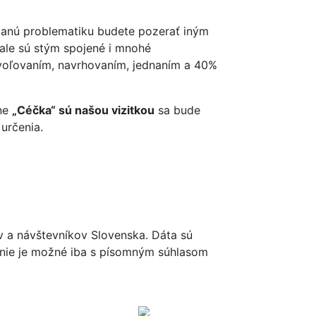
 danú problematiku budete pozerať iným
 ale sú stým spojené i mnohé
povoľovaním, navrhovaním, jednaním a 40%
ane
„Céčka“ sú našou vizitkou
sa bude
určenia.
ov a návštevníkov Slovenska. Dáta sú
renie je možné iba s písomným súhlasom