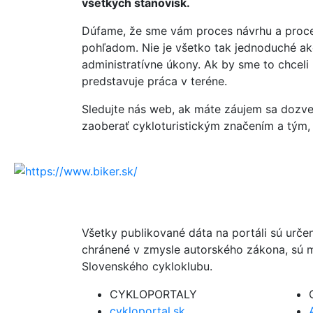
všetkých stanovísk.
Dúfame, že sme vám proces návrhu a proces 
pohľadom. Nie je všetko tak jednoduché ako
administratívne úkony. Ak by sme to chceli
predstavuje práca v teréne.
Sledujte nás web, ak máte záujem sa dozve
zaoberať cykloturistickým značením a tým, a
Všetky publikované dáta na portáli sú urče
chránené v zmysle autorského zákona, sú m
Slovenského cykloklubu.
CYKLOPORTALY
cykloportal.sk