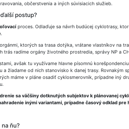
avovania, občerstvenia a iných súvisiacich služieb.
 ďalší postup?
oľovací
proces. Odlaďuje sa návrh budúcej cyklotrasy, kto
.
orgánmi, ktorých sa trasa dotýka, vrátane vlastníkov na tra
ch trás radíme orgány životného prostredia, správy NP a C
stami, avšak tu využívame hlavne písomnú korešpondenciu,
 a žiadame od nich stanovisko k danej trasy. Rovnakým sp
rých máme v pláne osadiť cyklosmerovník, prípadne iný dru
u.
enie sa väčšiny dotknutých subjektov k plánovanej cyklo
hradenie inými variantami, prípadne časový odklad pre h
 na ňu?