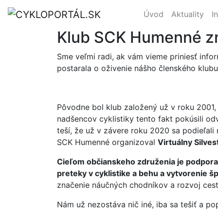
Úvod
Aktuality
I
Klub SCK Humenné z
Sme veľmi radi, ak vám vieme priniesť info
postarala o oživenie nášho členského klub
Pôvodne bol klub založený už v roku 2001,
nadšencov cyklistiky tento fakt pokúsili odv
teší, že už v závere roku 2020 sa podieľali
SCK Humenné organizoval
Virtuálny Silve
Cieľom občianskeho združenia je podpora 
preteky v cyklistike a behu a vytvorenie
značenie náučných chodníkov a rozvoj cestov
Nám už nezostáva nič iné, iba sa tešiť a p