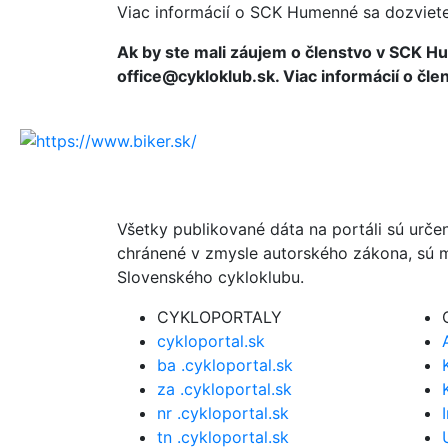
Viac informácií o SCK Humenné sa dozviet
Ak by ste mali záujem o členstvo v SCK Hu
office@cykloklub.sk. Viac informácií o čl
Všetky publikované dáta na portáli sú urče
chránené v zmysle autorského zákona, sú m
Slovenského cykloklubu.
CYKLOPORTALY
cykloportal.sk
ba .cykloportal.sk
za .cykloportal.sk
nr .cykloportal.sk
tn .cykloportal.sk