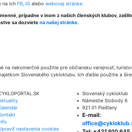
e na ich
FB
,
IG
alebo
webovej stránke.
menné, prípadne v inom z našich členských klubov, zašlit
enstve sa dozviete
na našej stránke.
né na nekomerčné použitie pre občiansku verejnosť, turist
ajetkom Slovenského cykloklubu. Ich ďalšie použitie a ší
CYKLOPORTAL.SK
Slovenský cykloklub
Aktuality
Námestie Slobody 6
Kalendár
921 01 Piešťany
Kontakt
E-mail:
Info
office@cykloklub.
Upraviť nastavenia cookies
Tel: +421 910 645