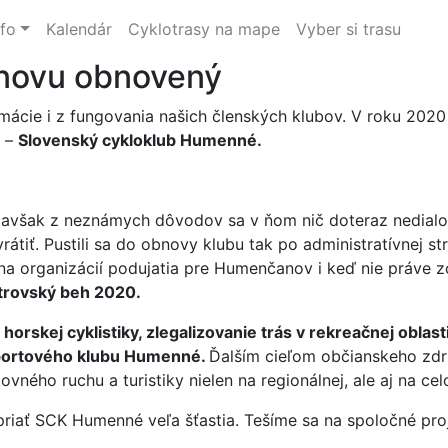
nfo
Kalendár
Cyklotrasy na mape
Vyber si trasu
novu obnovený
rmácie i z fungovania našich členských klubov. V roku 202
u –
Slovenský cykloklub Humenné.
 avšak z neznámych dôvodov sa v ňom nič doteraz nedialo
rátiť. Pustili sa do obnovy klubu tak po administratívnej str
 na organizácií podujatia pre Humenčanov i keď nie práve zo
strovský beh 2020.
horskej cyklistiky, zlegalizovanie trás v rekreačnej obl
 športového klubu Humenné.
Ďalším cieľom občianskeho zdru
ného ruchu a turistiky nielen na regionálnej, ale aj na celo
opriať SCK Humenné veľa šťastia. Tešíme sa na spoločné pro