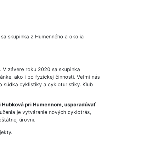
cykloportal.sk
0 sa skupinka z Humenného a okolia
. V závere roku 2020 sa skupinka
ánke, ako i po fyzickej činnosti. Veľmi nás
 súdka cyklistiky a cykloturistiky. Klub
asti Hubková pri Humennom, usporadúvať
ženia je vytváranie nových cyklotrás,
štátnej úrovni.
jekty.