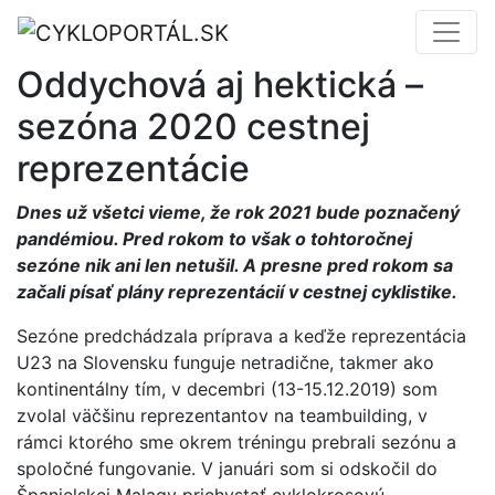
Oddychová aj hektická –
sezóna 2020 cestnej
reprezentácie
Dnes už všetci vieme, že rok 2021 bude poznačený
pandémiou. Pred rokom to však o tohtoročnej
sezóne nik ani len netušil. A presne pred rokom sa
začali písať plány reprezentácií v cestnej cyklistike.
Sezóne predchádzala príprava a keďže reprezentácia
U23 na Slovensku funguje netradične, takmer ako
kontinentálny tím, v decembri (13-15.12.2019) som
zvolal väčšinu reprezentantov na teambuilding, v
rámci ktorého sme okrem tréningu prebrali sezónu a
spoločné fungovanie. V januári som si odskočil do
Španielskej Malagy prichystať cyklokrosovú