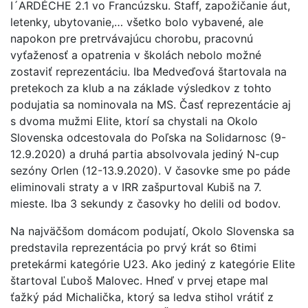
I´ARDÉCHE 2.1 vo Francúzsku. Staff, zapožičanie áut,
letenky, ubytovanie,… všetko bolo vybavené, ale
napokon pre pretrvávajúcu chorobu, pracovnú
vyťaženosť a opatrenia v školách nebolo možné
zostaviť reprezentáciu. Iba Medveďová štartovala na
pretekoch za klub a na základe výsledkov z tohto
podujatia sa nominovala na MS. Časť reprezentácie aj
s dvoma mužmi Elite, ktorí sa chystali na Okolo
Slovenska odcestovala do Poľska na Solidarnosc (9-
12.9.2020) a druhá partia absolvovala jediný N-cup
sezóny Orlen (12-13.9.2020). V časovke sme po páde
eliminovali straty a v IRR zašpurtoval Kubiš na 7.
mieste. Iba 3 sekundy z časovky ho delili od bodov.
Na najväčšom domácom podujatí, Okolo Slovenska sa
predstavila reprezentácia po prvý krát so 6timi
pretekármi kategórie U23. Ako jediný z kategórie Elite
štartoval Ľuboš Malovec. Hneď v prvej etape mal
ťažký pád Michalička, ktorý sa ledva stihol vrátiť z