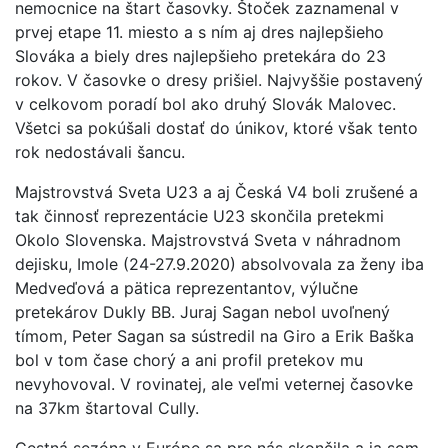
nemocnice na štart časovky. Štoček zaznamenal v
prvej etape 11. miesto a s ním aj dres najlepšieho
Slováka a biely dres najlepšieho pretekára do 23
rokov. V časovke o dresy prišiel. Najvyššie postavený
v celkovom poradí bol ako druhý Slovák Malovec.
Všetci sa pokúšali dostať do únikov, ktoré však tento
rok nedostávali šancu.
Majstrovstvá Sveta U23 a aj Česká V4 boli zrušené a
tak činnosť reprezentácie U23 skončila pretekmi
Okolo Slovenska. Majstrovstvá Sveta v náhradnom
dejisku, Imole (24-27.9.2020) absolvovala za ženy iba
Medveďová a pätica reprezentantov, výlučne
pretekárov Dukly BB. Juraj Sagan nebol uvoľnený
tímom, Peter Sagan sa sústredil na Giro a Erik Baška
bol v tom čase chorý a ani profil pretekov mu
nevyhovoval. V rovinatej, ale veľmi veternej časovke
na 37km štartoval Cully.
Cestná sezóna v Európe sa pre nás skončila a ja som