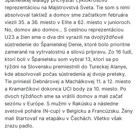
reprezentáciou na Majstrovstvá Sveta. Tie som s nimi
absolvoval taktiež a domov sme začiatkom februára
viezli 35. a 36. miesto v Elite a 62. miesto v junioroch.
No, domov ako domov… S cestnou reprezentáciou
U23 a žien sme o dva dni vyrazili na dvojtýždňové
sústredenie do Španielskej Denie, ktoré bolo prioritne
zamerané na vytrvalostnú a silovú prípravu. Zo 16 ľudí,
ktorí boli v Španielsku som vybral 13, ktorí sa po
týždni na Slovensku premiestnili do Tureckej Alanye,
kde absolvovali počas sústredenia aj dvoje preteky.
Tie priniesli Debnárovej a Machálkovej 11. a 12. miesto
a Kramarčíkovi dokonca UCI body za 10. miesto. Po
dvoch týždňoch sme sa vrátili domov a mali začať
sezónu v Európe. S mužmi v Rakúsku a následne
svetové poháre (N-cup) v Belgicku a Francúzsku. Ženy
mali štartovať na etapáku v Čechách. Všetko však
zrazu padlo.