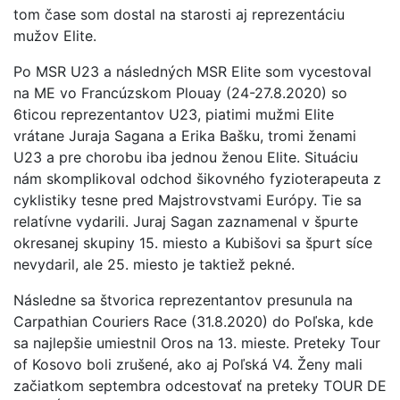
tom čase som dostal na starosti aj reprezentáciu
mužov Elite.
Po MSR U23 a následných MSR Elite som vycestoval
na ME vo Francúzskom Plouay (24-27.8.2020) so
6ticou reprezentantov U23, piatimi mužmi Elite
vrátane Juraja Sagana a Erika Bašku, tromi ženami
U23 a pre chorobu iba jednou ženou Elite. Situáciu
nám skomplikoval odchod šikovného fyzioterapeuta z
cyklistiky tesne pred Majstrovstvami Európy. Tie sa
relatívne vydarili. Juraj Sagan zaznamenal v špurte
okresanej skupiny 15. miesto a Kubišovi sa špurt síce
nevydaril, ale 25. miesto je taktiež pekné.
Následne sa štvorica reprezentantov presunula na
Carpathian Couriers Race (31.8.2020) do Poľska, kde
sa najlepšie umiestnil Oros na 13. mieste. Preteky Tour
of Kosovo boli zrušené, ako aj Poľská V4. Ženy mali
začiatkom septembra odcestovať na preteky TOUR DE