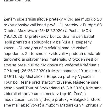
Ženám síce zrušili júlové preteky v ČR, ale muži do 23
rokov absolvovali hneď prvé UCI preteky v Európe 63.
Dookla Mazowsza (15-18.7.2020) a Puchar MON
(19.7.2020) U pretekárov bol zo dňa na deň badať
lepší prehľad a spolupráca v balíku a aj zlepšený
záver. UCI body sa nám však aj smolne získať
nepodarilo. Za to sme zlikvidovali v pádoch dostatok
tímového aj súkromného materiálu. O týždeň neskôr
sme sa presunuli do Slovinska na večerné kritérium a
GP Kranj (25-26.7.2020) kde zaznamenal 10. miesto a
3 UCI body Michalička. Etapové preteky Vysočina
Tour boli tesne pred štartom zrušené. Následne sme
absolvovali Tour of Szekerland (5-8.8.2020), kde sme
zbierali etapové umiestnenia v top 10. Ženám
medzičasom zrušili aj dvoje preteky v Belgicku, ktoré
sme mali absolvovať a mužom Maďarskú V4. Zhruba v