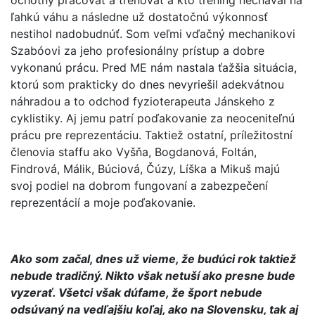
ľahkú váhu a následne už dostatočnú výkonnosť
nestihol nadobudnúť. Som veľmi vďačný mechanikovi
Szabóovi za jeho profesionálny prístup a dobre
vykonanú prácu. Pred ME nám nastala ťažšia situácia,
ktorú som prakticky do dnes nevyriešil adekvátnou
náhradou a to odchod fyzioterapeuta Jánskeho z
cyklistiky. Aj jemu patrí poďakovanie za neoceniteľnú
prácu pre reprezentáciu. Taktiež ostatní, príležitostní
členovia staffu ako Vyšňa, Bogdanová, Foltán,
Findrová, Málik, Búciová, Čúzy, Líška a Mikuš majú
svoj podiel na dobrom fungovaní a zabezpečení
reprezentácií a moje poďakovanie.
Ako som začal, dnes už vieme, že budúci rok taktiež
nebude tradičný. Nikto však netuší ako presne bude
vyzerať. Všetci však dúfame, že šport nebude
odsúvaný na vedľajšiu koľaj, ako na Slovensku, tak aj