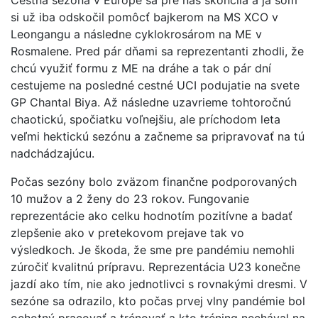
si už iba odskočil pomôcť bajkerom na MS XCO v
Leongangu a následne cyklokrosárom na ME v
Rosmalene. Pred pár dňami sa reprezentanti zhodli, že
chcú využiť formu z ME na dráhe a tak o pár dní
cestujeme na posledné cestné UCI podujatie na svete
GP Chantal Biya. Až následne uzavrieme tohtoročnú
chaotickú, spočiatku voľnejšiu, ale príchodom leta
veľmi hektickú sezónu a začneme sa pripravovať na tú
nadchádzajúcu.
Počas sezóny bolo zväzom finančne podporovaných
10 mužov a 2 ženy do 23 rokov. Fungovanie
reprezentácie ako celku hodnotím pozitívne a badať
zlepšenie ako v pretekovom prejave tak vo
výsledkoch. Je škoda, že sme pre pandémiu nemohli
zúročiť kvalitnú prípravu. Reprezentácia U23 konečne
jazdí ako tím, nie ako jednotlivci s rovnakými dresmi. V
sezóne sa odrazilo, kto počas prvej vlny pandémie bol
ochotný pracovať a trénovať a kto tréning nechával na