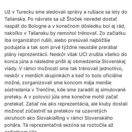
Už v Turecku sme sledovali správy a rušiace sa lety do
Talianska. Po návrate sa už Štoček nevedel dostať
naspäť do Bologne a v konečnom dôsledku bol aj rád,
nakoľko v Taliansku by nemohol trénovať. Zo začiatku
iba organizátori rušili, alebo presúvali najbližšie
podujatia a tak som prvé týždne neustále prerábal
plány reprezentácií. Neskôr však UCI zrušila všetko do
konca júna a následne prišli aj obmedzenia Slovenskej
vlády. V rámci možností sme tak trénovali jednotlivo,
neskôr v menších skupinkách a keď to bolo oficiálne
možné, zorganizovali sme koncom mája menšie
sústredenia v Trenčíne, kde sme zaradili aj simulované
preteky. A v polovici júla sme konečne mohli začať
pretekať. Zatiaľ nie ako reprezentácia, ale kluby dostali
možnosť zúčastniť sa pretekov na uzavretých
okruhoch ako SlovakiaRing v rámci Slovenského
pohára. Tá reprezentačná sezóna sa roztočila až
začiatkom júla.