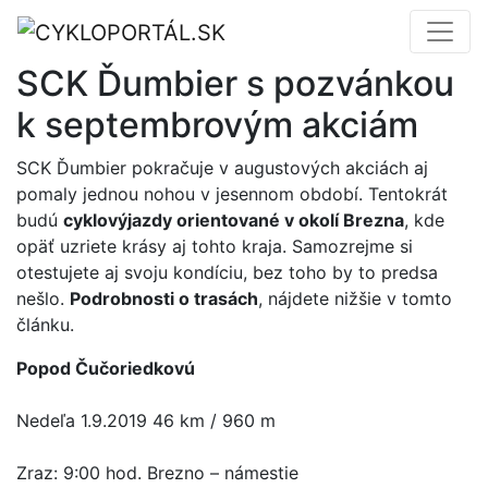
SCK Ďumbier s pozvánkou
k septembrovým akciám
SCK Ďumbier pokračuje v augustových akciách aj
pomaly jednou nohou v jesennom období. Tentokrát
budú
cyklovýjazdy orientované v okolí Brezna
, kde
opäť uzriete krásy aj tohto kraja. Samozrejme si
otestujete aj svoju kondíciu, bez toho by to predsa
nešlo.
Podrobnosti o trasách
, nájdete nižšie v tomto
článku.
Popod Čučoriedkovú
Nedeľa 1.9.2019 46 km / 960 m
Zraz: 9:00 hod. Brezno – námestie