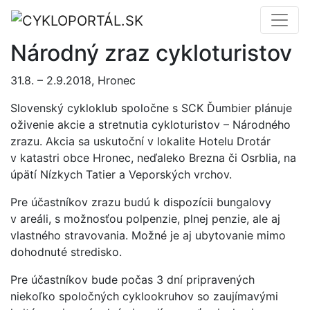
Národný zraz cykloturistov
31.8. – 2.9.2018, Hronec
Slovenský cykloklub spoločne s SCK Ďumbier plánuje
oživenie akcie a stretnutia cykloturistov – Národného
zrazu. Akcia sa uskutoční v lokalite Hotelu Drotár
v katastri obce Hronec, neďaleko Brezna či Osrblia, na
úpätí Nízkych Tatier a Veporských vrchov.
Pre účastníkov zrazu budú k dispozícii bungalovy
v areáli, s možnosťou polpenzie, plnej penzie, ale aj
vlastného stravovania. Možné je aj ubytovanie mimo
dohodnuté stredisko.
Pre účastníkov bude počas 3 dní pripravených
niekoľko spoločných cyklookruhov so zaujímavými