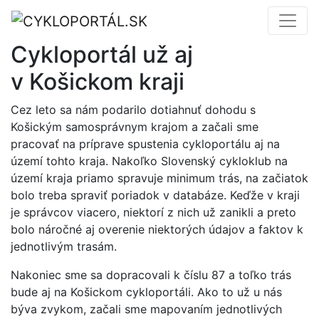
Cykloportál už aj
v Košickom kraji
Cez leto sa nám podarilo dotiahnuť dohodu s
Košickým samosprávnym krajom a začali sme
pracovať na príprave spustenia cykloportálu aj na
území tohto kraja. Nakoľko Slovenský cykloklub na
území kraja priamo spravuje minimum trás, na začiatok
bolo treba spraviť poriadok v databáze. Keďže v kraji
je správcov viacero, niektorí z nich už zanikli a preto
bolo náročné aj overenie niektorých údajov a faktov k
jednotlivým trasám.
Nakoniec sme sa dopracovali k číslu 87 a toľko trás
bude aj na Košickom cykloportáli. Ako to už u nás
býva zvykom, začali sme mapovaním jednotlivých