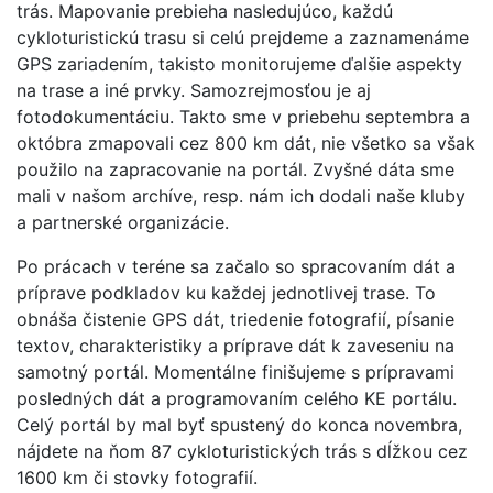
trás. Mapovanie prebieha nasledujúco, každú
cykloturistickú trasu si celú prejdeme a zaznamenáme
GPS zariadením, takisto monitorujeme ďalšie aspekty
na trase a iné prvky. Samozrejmosťou je aj
fotodokumentáciu. Takto sme v priebehu septembra a
októbra zmapovali cez 800 km dát, nie všetko sa však
použilo na zapracovanie na portál. Zvyšné dáta sme
mali v našom archíve, resp. nám ich dodali naše kluby
a partnerské organizácie.
Po prácach v teréne sa začalo so spracovaním dát a
príprave podkladov ku každej jednotlivej trase. To
obnáša čistenie GPS dát, triedenie fotografií, písanie
textov, charakteristiky a príprave dát k zaveseniu na
samotný portál. Momentálne finišujeme s prípravami
posledných dát a programovaním celého KE portálu.
Celý portál by mal byť spustený do konca novembra,
nájdete na ňom 87 cykloturistických trás s dĺžkou cez
1600 km či stovky fotografií.