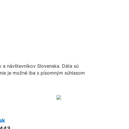
cykloportal.sk
ov a návštevníkov Slovenska. Dáta sú
renie je možné iba s písomným súhlasom
sk
 443