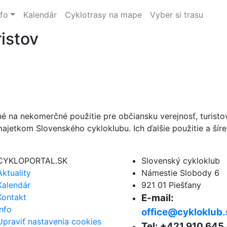
nfo
Kalendár
Cyklotrasy na mape
Vyber si trasu
istov
né na nekomerčné použitie pre občiansku verejnosť, turist
ajetkom Slovenského cykloklubu. Ich ďalšie použitie a ší
CYKLOPORTAL.SK
Slovenský cykloklub
Aktuality
Námestie Slobody 6
Kalendár
921 01 Piešťany
Kontakt
E-mail:
Info
office@cykloklub.
Upraviť nastavenia cookies
Tel: +421 910 645