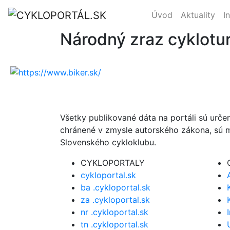
Úvod
Aktuality
I
Národný zraz cyklotur
Všetky publikované dáta na portáli sú urče
chránené v zmysle autorského zákona, sú m
Slovenského cykloklubu.
CYKLOPORTALY
cykloportal.sk
ba .cykloportal.sk
za .cykloportal.sk
nr .cykloportal.sk
tn .cykloportal.sk